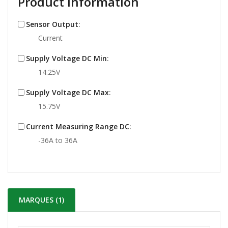
Product Information
Sensor Output
:
Current
Supply Voltage DC Min
:
14.25V
Supply Voltage DC Max
:
15.75V
Current Measuring Range DC
:
-36A to 36A
MARQUES (1)