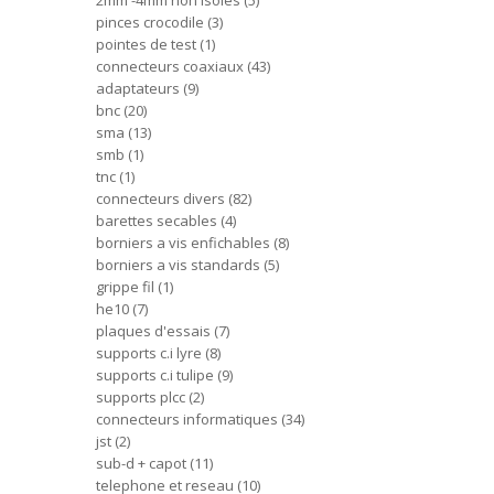
2mm -4mm non isoles
5
pinces crocodile
3
pointes de test
1
connecteurs coaxiaux
43
adaptateurs
9
bnc
20
sma
13
smb
1
tnc
1
connecteurs divers
82
barettes secables
4
borniers a vis enfichables
8
borniers a vis standards
5
grippe fil
1
he10
7
plaques d'essais
7
supports c.i lyre
8
supports c.i tulipe
9
supports plcc
2
connecteurs informatiques
34
jst
2
sub-d + capot
11
telephone et reseau
10