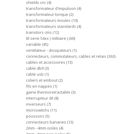
shields cnc
4
transformateur d'impulsion
4
transformateur torique
2
transformateurs moules
10
transformateurs standards
4
transitors cms
12
ttl serie 54xx ( militaire )
60
variable
45
ventilateur - dissipateurs
1
connecteurs, commutateurs, cables et relais
363
cables et accessoires
13
cable db9
3
cable usb
1
coliers et embout
2
fils en nappes
1
gaine thermoretractable
3
interrupteur dil
8
inverseurs
7
microswitchs
11
poussoirs
5
connecteurs bananes
13
2mm - 4mm isoles
4