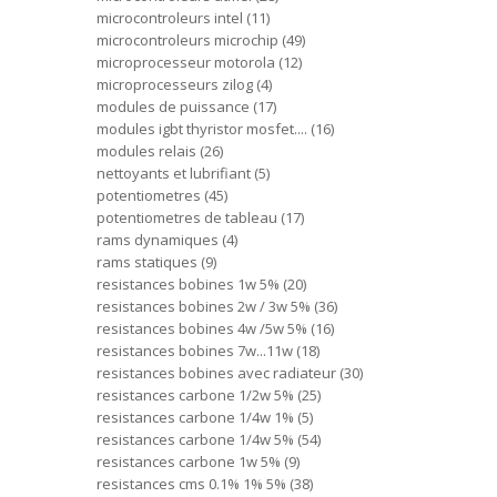
microcontroleurs intel
11
microcontroleurs microchip
49
microprocesseur motorola
12
microprocesseurs zilog
4
modules de puissance
17
modules igbt thyristor mosfet....
16
modules relais
26
nettoyants et lubrifiant
5
potentiometres
45
potentiometres de tableau
17
rams dynamiques
4
rams statiques
9
resistances bobines 1w 5%
20
resistances bobines 2w / 3w 5%
36
resistances bobines 4w /5w 5%
16
resistances bobines 7w...11w
18
resistances bobines avec radiateur
30
resistances carbone 1/2w 5%
25
resistances carbone 1/4w 1%
5
resistances carbone 1/4w 5%
54
resistances carbone 1w 5%
9
resistances cms 0.1% 1% 5%
38