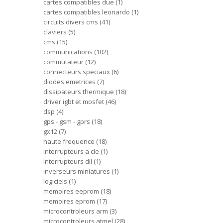
cartes compatibles due
1
cartes compatibles leonardo
1
circuits divers cms
41
claviers
5
cms
15
communications
102
commutateur
12
connecteurs speciaux
6
diodes emetrices
7
dissipateurs thermique
18
driver igbt et mosfet
46
dsp
4
gps - gsm - gprs
18
gx12
7
haute frequence
18
interrupteurs a cle
1
interrupteurs dil
1
inverseurs miniatures
1
logiciels
1
memoires eeprom
18
memoires eprom
17
microcontroleurs arm
3
microcontroleurs atmel
28