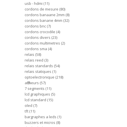
usb - hdmi
11
cordons de mesure
80
cordons banaane 2mm
8
cordons banane 4mm
32
cordons bnc
7
cordons crocodile
4
cordons divers
23
cordons multimetres
2
cordons sma
4
relais
58
relais reed
3
relais standards
54
relais statiques
1
optoelectronique
218
afficheurs
57
7 segments
11
lcd graphiques
5
lcd standard
15
oled
7
tft
11
bargraphes a leds
1
buzzers et micros
8