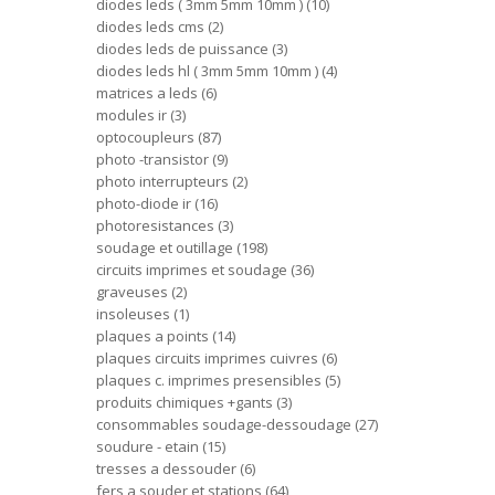
diodes leds ( 3mm 5mm 10mm )
10
diodes leds cms
2
diodes leds de puissance
3
diodes leds hl ( 3mm 5mm 10mm )
4
matrices a leds
6
modules ir
3
optocoupleurs
87
photo -transistor
9
photo interrupteurs
2
photo-diode ir
16
photoresistances
3
soudage et outillage
198
circuits imprimes et soudage
36
graveuses
2
insoleuses
1
plaques a points
14
plaques circuits imprimes cuivres
6
plaques c. imprimes presensibles
5
produits chimiques +gants
3
consommables soudage-dessoudage
27
soudure - etain
15
tresses a dessouder
6
fers a souder et stations
64