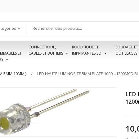
ategories
CONNECTIQUE,
ROBOTIQUE ET
SOUDAGE ET
MMABLES ET
CABLES ET BOITIERS
IMPRIMANTES 3D
OUTILLAGES
RS
MM 5MM 10MM )
LED HAUTE LUMINOSITE 5MM PLATE 1000…1200MCD B
LED 
120