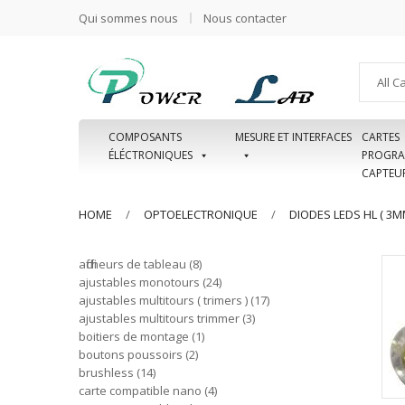
Qui sommes nous
Nous contacter
All C
COMPOSANTS
MESURE ET INTERFACES
CARTES
ÉLÉCTRONIQUES
PROGRA
CAPTEU
HOME
OPTOELECTRONIQUE
DIODES LEDS HL ( 3
afficheurs de tableau
8
ajustables monotours
24
ajustables multitours ( trimers )
17
ajustables multitours trimmer
3
boitiers de montage
1
boutons poussoirs
2
brushless
14
carte compatible nano
4