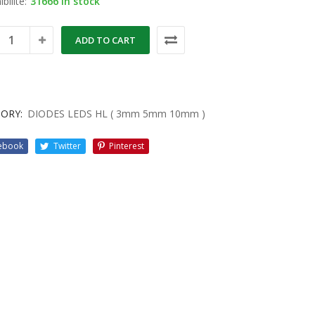
bilité:
31666 in stock
ADD TO CART
ORY:
DIODES LEDS HL ( 3mm 5mm 10mm )
ebook
Twitter
Pinterest