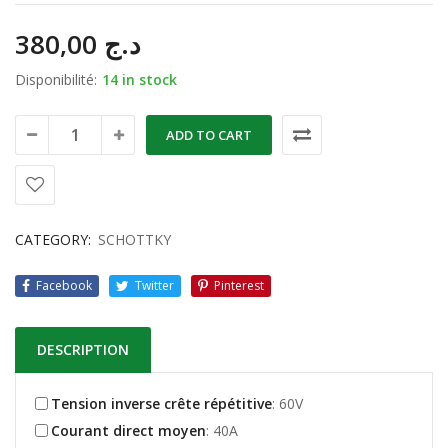
380,00
د.ج
Disponibilité:
14 in stock
ADD TO CART
CATEGORY:
SCHOTTKY
Facebook
Twitter
Pinterest
DESCRIPTION
Tension inverse crête répétitive
: 60V
Courant direct moyen
: 40A