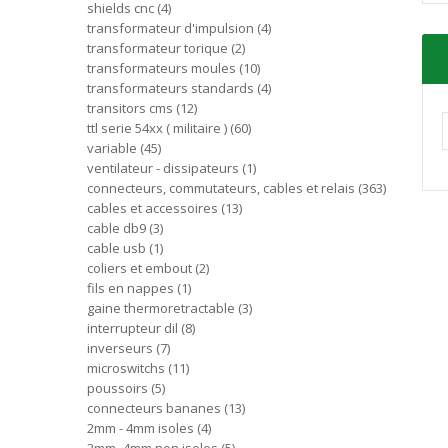
shields cnc
4
transformateur d'impulsion
4
transformateur torique
2
transformateurs moules
10
transformateurs standards
4
transitors cms
12
ttl serie 54xx ( militaire )
60
variable
45
ventilateur - dissipateurs
1
connecteurs, commutateurs, cables et relais
363
cables et accessoires
13
cable db9
3
cable usb
1
coliers et embout
2
fils en nappes
1
gaine thermoretractable
3
interrupteur dil
8
inverseurs
7
microswitchs
11
poussoirs
5
connecteurs bananes
13
2mm - 4mm isoles
4