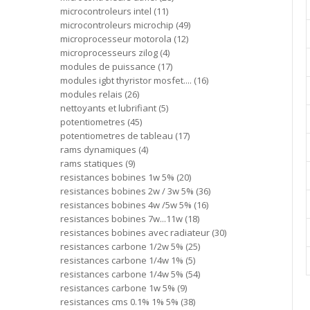
microcontroleurs intel
11
microcontroleurs microchip
49
microprocesseur motorola
12
microprocesseurs zilog
4
modules de puissance
17
modules igbt thyristor mosfet....
16
modules relais
26
nettoyants et lubrifiant
5
potentiometres
45
potentiometres de tableau
17
rams dynamiques
4
rams statiques
9
resistances bobines 1w 5%
20
resistances bobines 2w / 3w 5%
36
resistances bobines 4w /5w 5%
16
resistances bobines 7w...11w
18
resistances bobines avec radiateur
30
resistances carbone 1/2w 5%
25
resistances carbone 1/4w 1%
5
resistances carbone 1/4w 5%
54
resistances carbone 1w 5%
9
resistances cms 0.1% 1% 5%
38