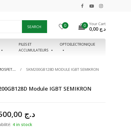
Your Cart
0
0
SEARCH
0,00
د.ج
PILES ET
OPTOELECTRONIQUE
ACCUMULATEURS
SFET....
SKM200GB128D MODULE IGBT SEMIKRON
00GB128D Module IGBT SEMIKRON
18.500,00
د.ج
bilité:
4 in stock