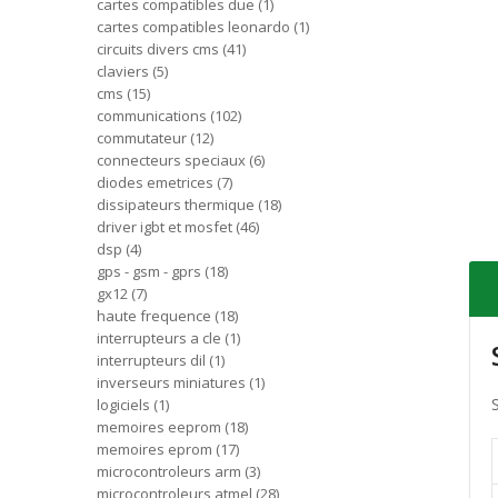
cartes compatibles due
1
cartes compatibles leonardo
1
circuits divers cms
41
claviers
5
cms
15
communications
102
commutateur
12
connecteurs speciaux
6
diodes emetrices
7
dissipateurs thermique
18
driver igbt et mosfet
46
dsp
4
gps - gsm - gprs
18
gx12
7
haute frequence
18
interrupteurs a cle
1
interrupteurs dil
1
inverseurs miniatures
1
logiciels
1
memoires eeprom
18
memoires eprom
17
microcontroleurs arm
3
microcontroleurs atmel
28