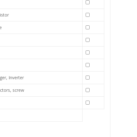
istor
e
er, Inverter
tors, screw