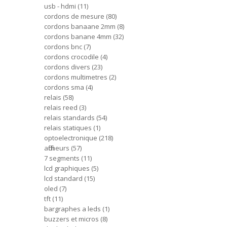
usb - hdmi
11
cordons de mesure
80
cordons banaane 2mm
8
cordons banane 4mm
32
cordons bnc
7
cordons crocodile
4
cordons divers
23
cordons multimetres
2
cordons sma
4
relais
58
relais reed
3
relais standards
54
relais statiques
1
optoelectronique
218
afficheurs
57
7 segments
11
lcd graphiques
5
lcd standard
15
oled
7
tft
11
bargraphes a leds
1
buzzers et micros
8