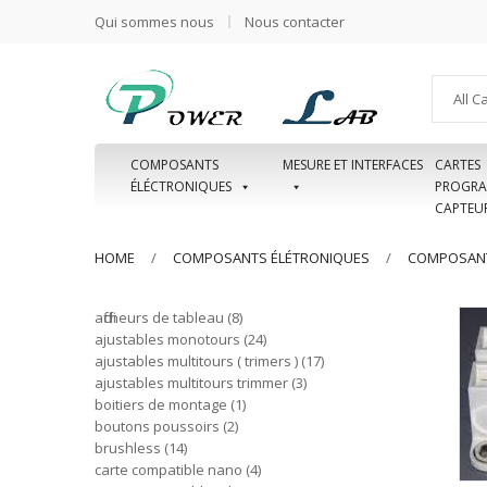
Qui sommes nous
Nous contacter
All C
COMPOSANTS
MESURE ET INTERFACES
CARTES
ÉLÉCTRONIQUES
PROGRA
CAPTEU
HOME
COMPOSANTS ÉLÉTRONIQUES
COMPOSANT
afficheurs de tableau
8
ajustables monotours
24
ajustables multitours ( trimers )
17
ajustables multitours trimmer
3
boitiers de montage
1
boutons poussoirs
2
brushless
14
carte compatible nano
4