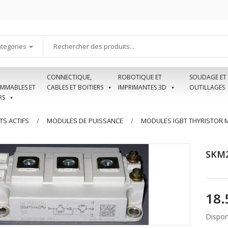
ategories
CONNECTIQUE,
ROBOTIQUE ET
SOUDAGE ET
MMABLES ET
CABLES ET BOITIERS
IMPRIMANTES 3D
OUTILLAGES
RS
S ACTIFS
MODULES DE PUISSANCE
MODULES IGBT THYRISTOR MO
SKM2
Disponi