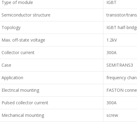
Type of module
IGBT
Semiconductor structure
transistor/trans
Topology
IGBT half-bridg
Max. off-state voltage
1.2kV
Collector current
300A
Case
SEMITRANS3
Application
frequency chang
Electrical mounting
FASTON connec
Pulsed collector current
300A
Mechanical mounting
screw