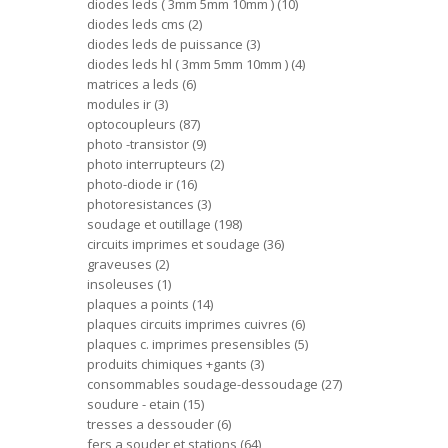
diodes leds ( 3mm 5mm 10mm )
10
diodes leds cms
2
diodes leds de puissance
3
diodes leds hl ( 3mm 5mm 10mm )
4
matrices a leds
6
modules ir
3
optocoupleurs
87
photo -transistor
9
photo interrupteurs
2
photo-diode ir
16
photoresistances
3
soudage et outillage
198
circuits imprimes et soudage
36
graveuses
2
insoleuses
1
plaques a points
14
plaques circuits imprimes cuivres
6
plaques c. imprimes presensibles
5
produits chimiques +gants
3
consommables soudage-dessoudage
27
soudure - etain
15
tresses a dessouder
6
fers a souder et stations
64