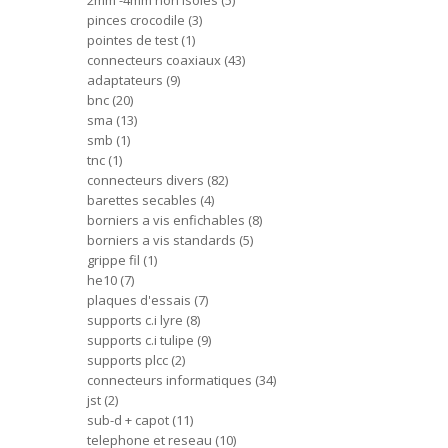
2mm -4mm non isoles
5
pinces crocodile
3
pointes de test
1
connecteurs coaxiaux
43
adaptateurs
9
bnc
20
sma
13
smb
1
tnc
1
connecteurs divers
82
barettes secables
4
borniers a vis enfichables
8
borniers a vis standards
5
grippe fil
1
he10
7
plaques d'essais
7
supports c.i lyre
8
supports c.i tulipe
9
supports plcc
2
connecteurs informatiques
34
jst
2
sub-d + capot
11
telephone et reseau
10