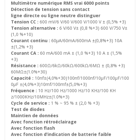
Multimètre numérique RMS vrai 6000 points
Détection de tension sans contact
ligne directe ou ligne neutre distinguer
Tension CC :
600 mV/6 V/60 V/600 V/1000 V ± (0,5% +3)
Tension alternative :
6 V/60 V± (0,8 %+3) 600 V/750 V±
(1,0 %+10)
Courant continu :
60μA/60mA/600mA ±(0,8%+3) 10A
±(1,2% +3)
Courant CA :
60 mA/600 mA ± (1,0 %+3) 10 A ± (1,5%
+3)
Résistance :
600Ω/6kΩ/60kΩ/600kΩ/6MΩ ± (0,8% +3)
60MΩ±(1.0%+30)
Capacité :
10nf±(4,0%+30)100nf/1000nf/10μF/100μF/100
0μF ±(4,0%+3)10mf/100mf±(5,0%+3)
Fréquence :
10 Hz/100 Hz/1000 Hz/10 KHz/100 KH
z/1000KHz/10MHz±(1.0%+3)
Cycle de service :
1 % ~ 95 % ± (2,0 % +3)
Test de diodes
Maintien de données
Avec fonction rétroéclairage
Avec fonction flash
Avec fonction d’indication de batterie faible