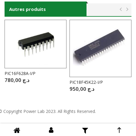
Autres produits
PIC16F628A-I/P
780,00
د.ج
PIC18F45K22-I/P
950,00
د.ج
© Copyright
Power Lab 2023
. All Rights Reserved.