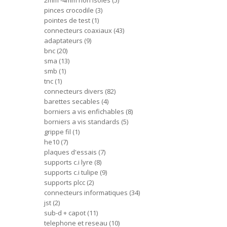
2mm -4mm non isoles
5
pinces crocodile
3
pointes de test
1
connecteurs coaxiaux
43
adaptateurs
9
bnc
20
sma
13
smb
1
tnc
1
connecteurs divers
82
barettes secables
4
borniers a vis enfichables
8
borniers a vis standards
5
grippe fil
1
he10
7
plaques d'essais
7
supports c.i lyre
8
supports c.i tulipe
9
supports plcc
2
connecteurs informatiques
34
jst
2
sub-d + capot
11
telephone et reseau
10