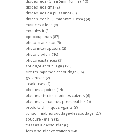
diodes leds ( 3mm 5mm 10mm )
10
diodes leds cms
2
diodes leds de puissance
3
diodes leds hl ( 3mm 5mm 10mm )
4
matrices a leds
6
modules ir
3
optocoupleurs
87
photo -transistor
9
photo interrupteurs
2
photo-diode ir
16
photoresistances
3
soudage et outillage
198
circuits imprimes et soudage
36
graveuses
2
insoleuses
1
plaques a points
14
plaques circuits imprimes cuivres
6
plaques c. imprimes presensibles
5
produits chimiques +gants
3
consommables soudage-dessoudage
27
soudure - etain
15
tresses a dessouder
6
fers a souder et stations
64