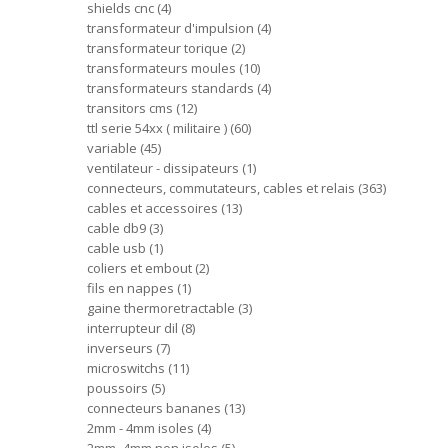
shields cnc
4
transformateur d'impulsion
4
transformateur torique
2
transformateurs moules
10
transformateurs standards
4
transitors cms
12
ttl serie 54xx ( militaire )
60
variable
45
ventilateur - dissipateurs
1
connecteurs, commutateurs, cables et relais
363
cables et accessoires
13
cable db9
3
cable usb
1
coliers et embout
2
fils en nappes
1
gaine thermoretractable
3
interrupteur dil
8
inverseurs
7
microswitchs
11
poussoirs
5
connecteurs bananes
13
2mm - 4mm isoles
4