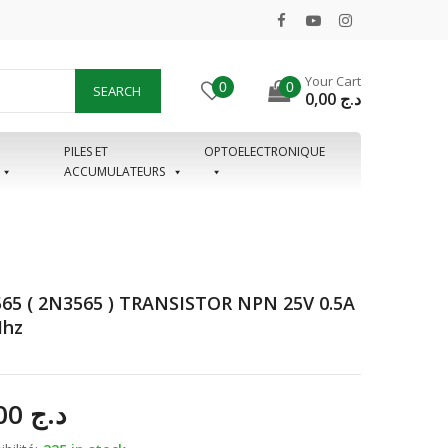
Your Cart
0
0
SEARCH
0,00
د.ج
PILES ET
OPTOELECTRONIQUE
ACCUMULATEURS
65 ( 2N3565 ) TRANSISTOR NPN 25V 0.5A
Mhz
50,00
د.ج