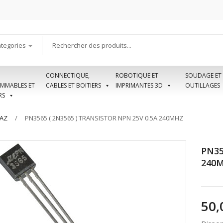
ategories
CONNECTIQUE,
ROBOTIQUE ET
SOUDAGE ET
MMABLES ET
CABLES ET BOITIERS
IMPRIMANTES 3D
OUTILLAGES
RS
AZ
PN3565 ( 2N3565 ) TRANSISTOR NPN 25V 0.5A 240MHZ
PN35
240