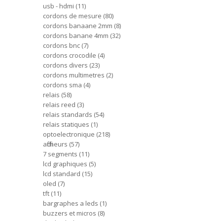
usb - hdmi
11
cordons de mesure
80
cordons banaane 2mm
8
cordons banane 4mm
32
cordons bnc
7
cordons crocodile
4
cordons divers
23
cordons multimetres
2
cordons sma
4
relais
58
relais reed
3
relais standards
54
relais statiques
1
optoelectronique
218
afficheurs
57
7 segments
11
lcd graphiques
5
lcd standard
15
oled
7
tft
11
bargraphes a leds
1
buzzers et micros
8