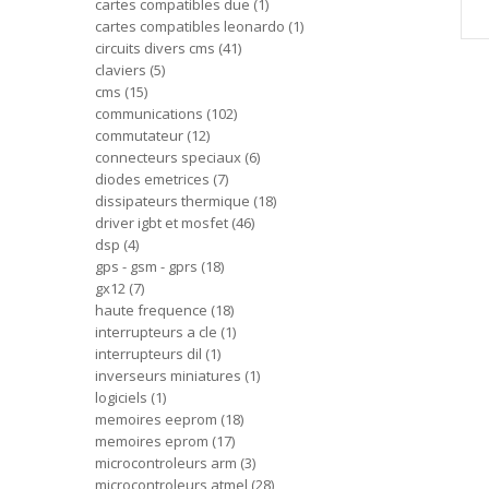
cartes compatibles due
1
cartes compatibles leonardo
1
circuits divers cms
41
claviers
5
cms
15
communications
102
commutateur
12
connecteurs speciaux
6
diodes emetrices
7
dissipateurs thermique
18
driver igbt et mosfet
46
dsp
4
gps - gsm - gprs
18
gx12
7
haute frequence
18
interrupteurs a cle
1
interrupteurs dil
1
inverseurs miniatures
1
logiciels
1
memoires eeprom
18
memoires eprom
17
microcontroleurs arm
3
microcontroleurs atmel
28