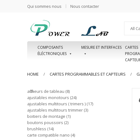
Qui sommes nous
Nous contacter
All C
COMPOSANTS
MESURE ET INTERFACES
CARTES
ÉLÉCTRONIQUES
PROGRA
CAPTEU
HOME
CARTES PROGRAMMABLES ET CAPTEURS
G
afficheurs de tableau
8
ajustables monotours
24
ajustables multitours ( trimers )
17
ajustables multitours trimmer
3
boitiers de montage
1
boutons poussoirs
2
brushless
14
carte compatible nano
4