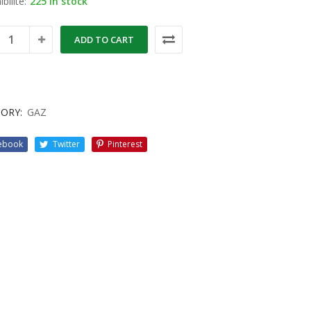
bilité:
225 in stock
ADD TO CART
ORY:
GAZ
ebook
Twitter
Pinterest