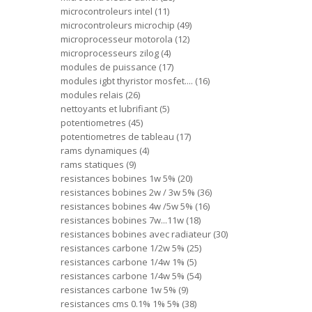
microcontroleurs intel
11
microcontroleurs microchip
49
microprocesseur motorola
12
microprocesseurs zilog
4
modules de puissance
17
modules igbt thyristor mosfet....
16
modules relais
26
nettoyants et lubrifiant
5
potentiometres
45
potentiometres de tableau
17
rams dynamiques
4
rams statiques
9
resistances bobines 1w 5%
20
resistances bobines 2w / 3w 5%
36
resistances bobines 4w /5w 5%
16
resistances bobines 7w...11w
18
resistances bobines avec radiateur
30
resistances carbone 1/2w 5%
25
resistances carbone 1/4w 1%
5
resistances carbone 1/4w 5%
54
resistances carbone 1w 5%
9
resistances cms 0.1% 1% 5%
38