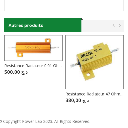
Autres produits
Resistance Radiateur 0.01 Ohm 50W
500,00
د.ج
Resistance Radiateur 47 Ohm 25W
380,00
د.ج
© Copyright
Power Lab 2023
. All Rights Reserved.