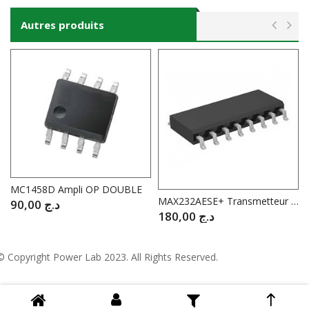
Autres produits
MC1458D Ampli OP DOUBLE
MAX232AESE+ Transmetteur / Récepteur RS-232 Double CMOS SOIC-16
90,00
د.ج
180,00
د.ج
© Copyright
Power Lab 2023
. All Rights Reserved.