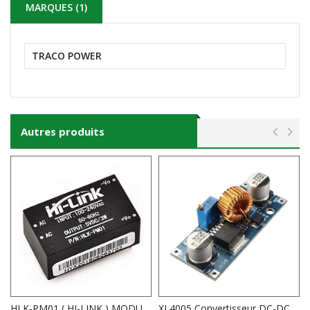
MARQUES (1)
TRACO POWER
Autres produits
HLK-PM01 ( HI-LINK ) MODULE CONVERTISSEUR 220VAC to 5VDC 600mA
XL4005 Convertisseur DC-DC Abaisseur 5A