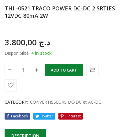
THI -0521 TRACO POWER DC-DC 2 SRTIES
12VDC 80mA 2W
3.800,00
د.ج
Disponibilité:
4 in stock
ADD TO CART
CATEGORY:
CONVERTISSEURS DC-DC et AC-DC
Facebook
Twitter
Pinterest
DESCRIPTION