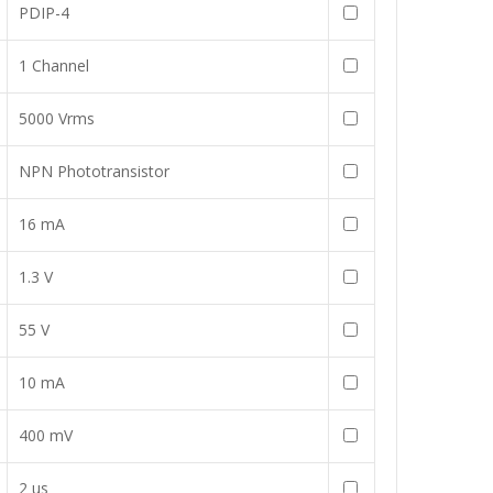
PDIP-4
1 Channel
5000 Vrms
NPN Phototransistor
16 mA
1.3 V
55 V
10 mA
400 mV
2 us