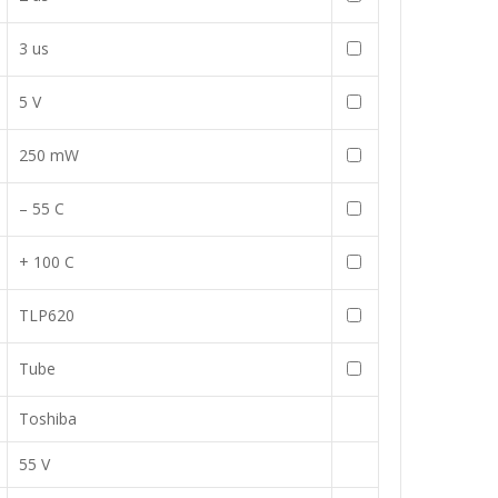
3 us
5 V
250 mW
– 55 C
+ 100 C
TLP620
Tube
Toshiba
55 V