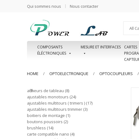
Qui sommes nous
Nous contacter
All C
COMPOSANTS
MESURE ET INTERFACES
CARTES
ÉLÉCTRONIQUES
PROGRA
CAPTEU
HOME
OPTOELECTRONIQUE
OPTOCOUPLEURS
afficheurs de tableau
8
ajustables monotours
24
ajustables multitours ( trimers )
17
ajustables multitours trimmer
3
boitiers de montage
1
boutons poussoirs
2
brushless
14
carte compatible nano
4