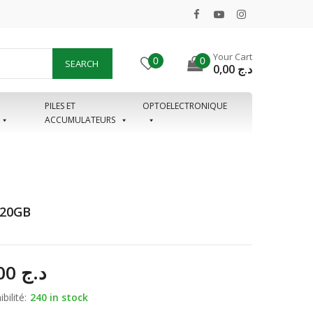
Your Cart
0
0
SEARCH
0,00
د.ج
PILES ET
OPTOELECTRONIQUE
ACCUMULATEURS
20GB
75,00
د.ج
bilité:
240 in stock