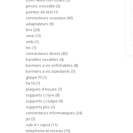
2mm -4mm non isoles
5
pinces crocodile
3
pointes de test
1
connecteurs coaxiaux
43
adaptateurs
9
bnc
20
sma
13
smb
1
tnc
1
connecteurs divers
82
barettes secables
4
borniers a vis enfichables
8
borniers a vis standards
5
grippe fil
1
he10
7
plaques d'essais
7
supports c.i lyre
8
supports c.i tulipe
9
supports plcc
2
connecteurs informatiques
34
jst
2
sub-d + capot
11
telephone et reseau
10