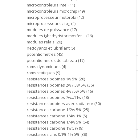
microcontroleurs intel
11
microcontroleurs microchip
49
microprocesseur motorola
12
microprocesseurs zilog
4
modules de puissance
17
modules igbt thyristor mosfet....
16
modules relais
26
nettoyants et lubrifiant
5
potentiometres
45
potentiometres de tableau
17
rams dynamiques
4
rams statiques
9
resistances bobines 1w 5%
20
resistances bobines 2w / 3w 5%
36
resistances bobines 4w /5w 5%
16
resistances bobines 7w...11w
18
resistances bobines avec radiateur
30
resistances carbone 1/2w 5%
25
resistances carbone 1/4w 1%
5
resistances carbone 1/4w 5%
54
resistances carbone 1w 5%
9
resistances cms 0.1% 1% 5%
38