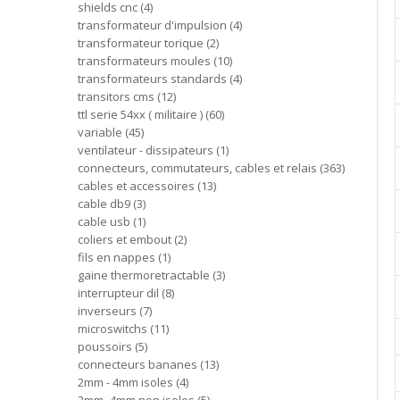
shields cnc
4
transformateur d'impulsion
4
transformateur torique
2
transformateurs moules
10
transformateurs standards
4
transitors cms
12
ttl serie 54xx ( militaire )
60
variable
45
ventilateur - dissipateurs
1
connecteurs, commutateurs, cables et relais
363
cables et accessoires
13
cable db9
3
cable usb
1
coliers et embout
2
fils en nappes
1
gaine thermoretractable
3
interrupteur dil
8
inverseurs
7
microswitchs
11
poussoirs
5
connecteurs bananes
13
2mm - 4mm isoles
4