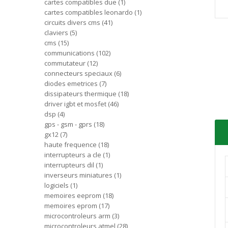
cartes compatibles due
1
cartes compatibles leonardo
1
circuits divers cms
41
claviers
5
cms
15
communications
102
commutateur
12
connecteurs speciaux
6
diodes emetrices
7
dissipateurs thermique
18
driver igbt et mosfet
46
dsp
4
gps - gsm - gprs
18
gx12
7
haute frequence
18
interrupteurs a cle
1
interrupteurs dil
1
inverseurs miniatures
1
logiciels
1
memoires eeprom
18
memoires eprom
17
microcontroleurs arm
3
microcontroleurs atmel
28