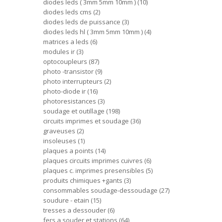
diodes leds ( 3mm 5mm 10mm )
10
diodes leds cms
2
diodes leds de puissance
3
diodes leds hl ( 3mm 5mm 10mm )
4
matrices a leds
6
modules ir
3
optocoupleurs
87
photo -transistor
9
photo interrupteurs
2
photo-diode ir
16
photoresistances
3
soudage et outillage
198
circuits imprimes et soudage
36
graveuses
2
insoleuses
1
plaques a points
14
plaques circuits imprimes cuivres
6
plaques c. imprimes presensibles
5
produits chimiques +gants
3
consommables soudage-dessoudage
27
soudure - etain
15
tresses a dessouder
6
fers a souder et stations
64