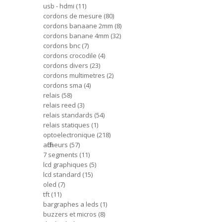
usb - hdmi
11
cordons de mesure
80
cordons banaane 2mm
8
cordons banane 4mm
32
cordons bnc
7
cordons crocodile
4
cordons divers
23
cordons multimetres
2
cordons sma
4
relais
58
relais reed
3
relais standards
54
relais statiques
1
optoelectronique
218
afficheurs
57
7 segments
11
lcd graphiques
5
lcd standard
15
oled
7
tft
11
bargraphes a leds
1
buzzers et micros
8