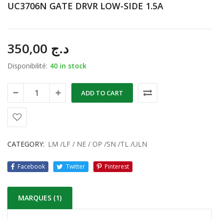
UC3706N GATE DRVR LOW-SIDE 1.5A
350,00
د.ج
Disponibilité:
40 in stock
ADD TO CART
CATEGORY:
LM /LF / NE / OP /SN /TL /ULN
Facebook
Twitter
Pinterest
MARQUES (1)