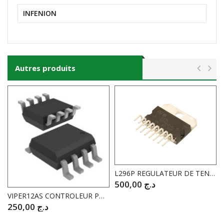
INFENION
Autres produits
L296P REGULATEUR DE TENSION A DECOUPAGE 5V1…40V / 4A
500,00
د.ج
VIPER12AS CONTROLEUR PWM
250,00
د.ج