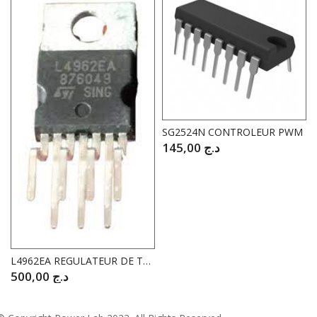
SG2524N CONTROLEUR PWM
145,00
د.ج
L4962EA REGULATEUR DE TENSION A DECOUPAGE 1.5A
500,00
د.ج