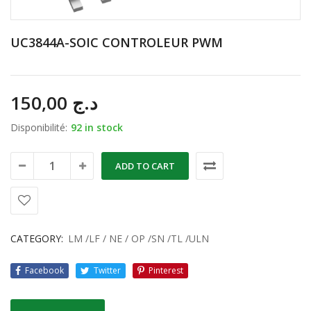
UC3844A-SOIC CONTROLEUR PWM
150,00
د.ج
Disponibilité:
92 in stock
ADD TO CART
CATEGORY:
LM /LF / NE / OP /SN /TL /ULN
Facebook
Twitter
Pinterest