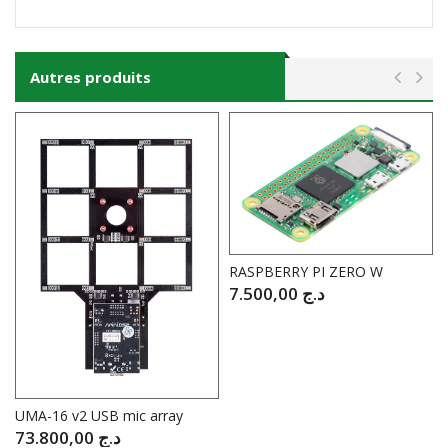
Autres produits
RASPBERRY PI ZERO W
7.500,00
د.ج
UMA-16 v2 USB mic array
73.800,00
د.ج