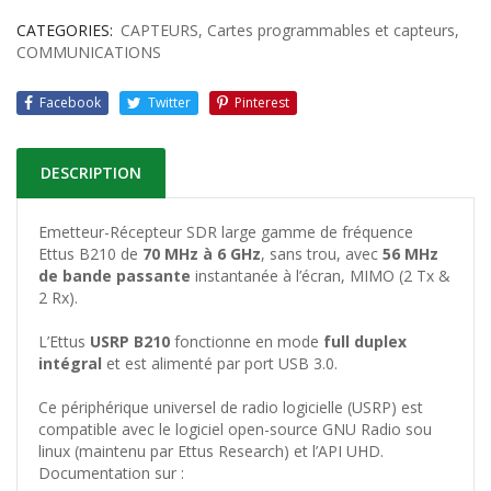
CATEGORIES:
CAPTEURS
,
Cartes programmables et capteurs
,
COMMUNICATIONS
Facebook
Twitter
Pinterest
DESCRIPTION
Emetteur-Récepteur SDR large gamme de fréquence
Ettus B210 de
70 MHz à 6 GHz
, sans trou, avec
56 MHz
de bande passante
instantanée à l’écran, MIMO (2 Tx &
2 Rx).
L’Ettus
USRP B210
fonctionne en mode
full duplex
intégral
et est alimenté par port USB 3.0.
Ce périphérique universel de radio logicielle (USRP) est
compatible avec le logiciel open-source GNU Radio sou
linux (maintenu par Ettus Research) et l’API UHD.
Documentation sur :