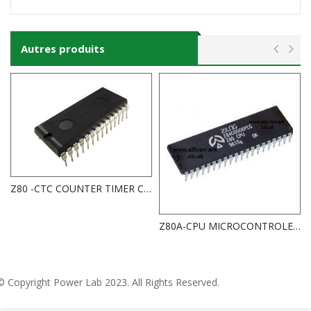
Autres produits
Z80 -CTC COUNTER TIMER CIRCUIT 2.5MHZ
Z80A-CPU MICROCONTROLEUR ZILOG 8 BIT 4MHZ
© Copyright
Power Lab 2023
. All Rights Reserved.