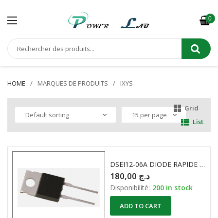
0
HOME
MARQUES DE PRODUITS
IXYS
Grid
List
DSEI12-06A DIODE RAPIDE 600V 14A
180,00
د.ج
Disponibilité:
200 in stock
ADD TO CART