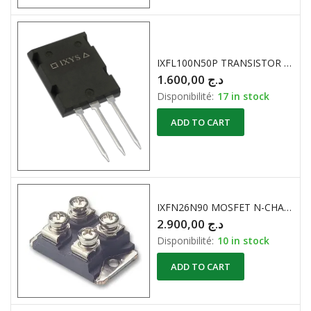
IXFL100N50P TRANSISTOR MOSFET 500V / 70A 625W
1.600,00
د.ج
Disponibilité:
17 in stock
ADD TO CART
IXFN26N90 MOSFET N-CHANNEL 900V 26A
2.900,00
د.ج
Disponibilité:
10 in stock
ADD TO CART