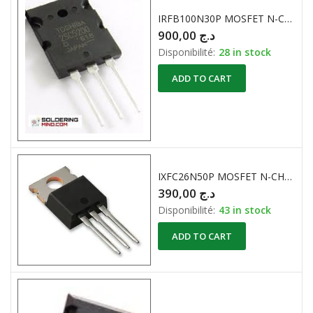
IRFB100N30P MOSFET N-CHANNEL 300V 100A
900,00
د.ج
Disponibilité:
28 in stock
ADD TO CART
IXFC26N50P MOSFET N-CHANNEL HiPefFET 500V / 23A 130W TO220 IXYS
390,00
د.ج
Disponibilité:
43 in stock
ADD TO CART