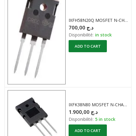
IXFH58N20Q MOSFET N-CHANNEL 200V 58A 300W
700,00
د.ج
Disponibilité:
in stock
ADD TO CART
IXFK38N80 MOSFET N-CHANNEL 800V / 38A
1.900,00
د.ج
Disponibilité:
5 in stock
ADD TO CART