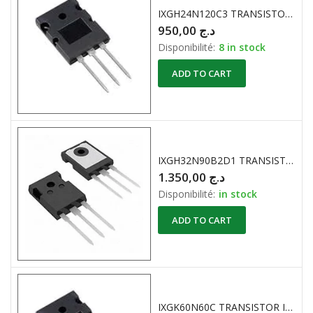
IXGH24N120C3 TRANSISTOR IGBT 1200V 48A 250W
950,00
د.ج
Disponibilité:
8 in stock
ADD TO CART
IXGH32N90B2D1 TRANSISTOR IGBT PT 900 V 64 A 300 W Through Hole TO-247AD ORIGINAL
1.350,00
د.ج
Disponibilité:
in stock
ADD TO CART
IXGK60N60C TRANSISTOR IGBT 600V 75A IXYS