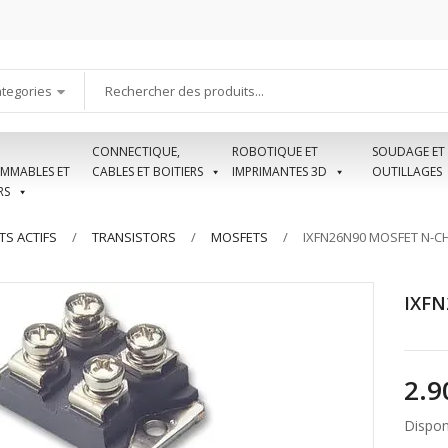
ategories
CONNECTIQUE,
ROBOTIQUE ET
SOUDAGE ET
MMABLES ET
CABLES ET BOITIERS
IMPRIMANTES 3D
OUTILLAGES
RS
S ACTIFS
TRANSISTORS
MOSFETS
IXFN26N90 MOSFET N-C
IXFN
Disponi