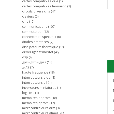
cartes compatibles due
1
cartes compatibles leonardo
1
circuits divers cms
41
claviers
5
cms
15
communications
102
commutateur
12
connecteurs speciaux
6
diodes emetrices
7
dissipateurs thermique
18
driver igbt et mosfet
46
dsp
4
gps - gsm - gprs
18
gx12
7
haute frequence
18
interrupteurs a cle
1
interrupteurs dil
1
inverseurs miniatures
1
logiciels
1
memoires eeprom
18
memoires eprom
17
microcontroleurs arm
3
microcontroleurs atmel
28