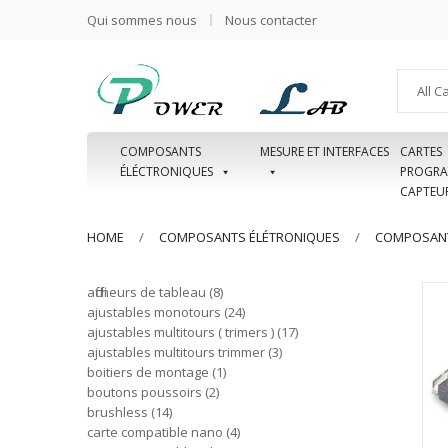
Qui sommes nous
Nous contacter
All C
COMPOSANTS
MESURE ET INTERFACES
CARTES
ÉLÉCTRONIQUES
PROGRA
CAPTEU
HOME
COMPOSANTS ÉLÉTRONIQUES
COMPOSANT
afficheurs de tableau
8
ajustables monotours
24
ajustables multitours ( trimers )
17
ajustables multitours trimmer
3
boitiers de montage
1
boutons poussoirs
2
brushless
14
carte compatible nano
4