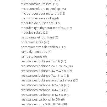
microcontroleurs intel
11
microcontroleurs microchip
49
microprocesseur motorola
12
microprocesseurs zilog
4
modules de puissance
17
modules igbt thyristor mosfet....
16
modules relais
26
nettoyants et lubrifiant
5
potentiometres
45
potentiometres de tableau
17
rams dynamiques
4
rams statiques
9
resistances bobines 1w 5%
20
resistances bobines 2w / 3w 5%
36
resistances bobines 4w /5w 5%
16
resistances bobines 7w...11w
18
resistances bobines avec radiateur
30
resistances carbone 1/2w 5%
25
resistances carbone 1/4w 1%
5
resistances carbone 1/4w 5%
54
resistances carbone 1w 5%
9
resistances cms 0.1% 1% 5%
38