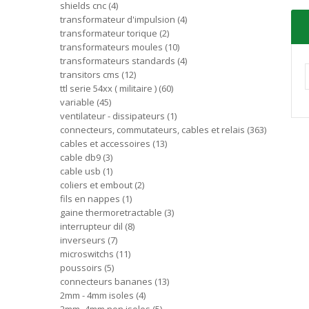
shields cnc
4
transformateur d'impulsion
4
transformateur torique
2
transformateurs moules
10
transformateurs standards
4
transitors cms
12
ttl serie 54xx ( militaire )
60
variable
45
ventilateur - dissipateurs
1
connecteurs, commutateurs, cables et relais
363
cables et accessoires
13
cable db9
3
cable usb
1
coliers et embout
2
fils en nappes
1
gaine thermoretractable
3
interrupteur dil
8
inverseurs
7
microswitchs
11
poussoirs
5
connecteurs bananes
13
2mm - 4mm isoles
4