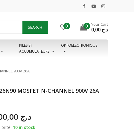
Your Cart
0
0
SEARCH
0,00
د.ج
PILES ET
OPTOELECTRONIQUE
ACCUMULATEURS
HANNEL 900V 26A
26N90 MOSFET N-CHANNEL 900V 26A
2.900,00
د.ج
bilité:
10 in stock