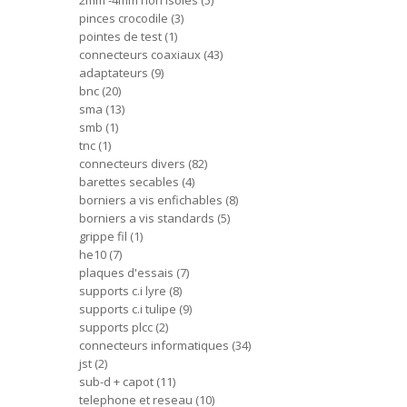
2mm -4mm non isoles
5
pinces crocodile
3
pointes de test
1
connecteurs coaxiaux
43
adaptateurs
9
bnc
20
sma
13
smb
1
tnc
1
connecteurs divers
82
barettes secables
4
borniers a vis enfichables
8
borniers a vis standards
5
grippe fil
1
he10
7
plaques d'essais
7
supports c.i lyre
8
supports c.i tulipe
9
supports plcc
2
connecteurs informatiques
34
jst
2
sub-d + capot
11
telephone et reseau
10