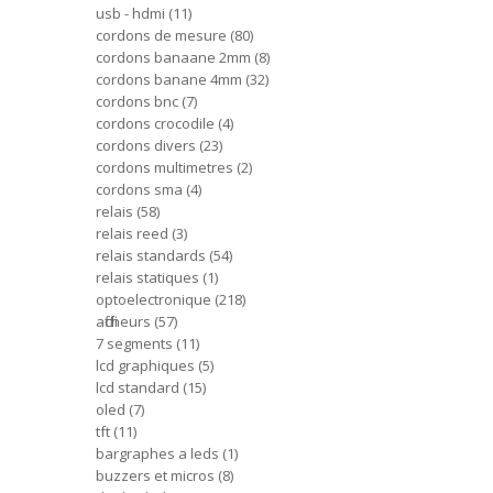
usb - hdmi
11
cordons de mesure
80
cordons banaane 2mm
8
cordons banane 4mm
32
cordons bnc
7
cordons crocodile
4
cordons divers
23
cordons multimetres
2
cordons sma
4
relais
58
relais reed
3
relais standards
54
relais statiques
1
optoelectronique
218
afficheurs
57
7 segments
11
lcd graphiques
5
lcd standard
15
oled
7
tft
11
bargraphes a leds
1
buzzers et micros
8