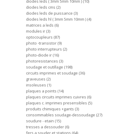
diodes leds ( 3mm 5mm 10mm )
10
diodes leds cms
2
diodes leds de puissance
3
diodes leds hl ( 3mm 5mm 10mm )
4
matrices a leds
6
modules ir
3
optocoupleurs
87
photo -transistor
9
photo interrupteurs
2
photo-diode ir
16
photoresistances
3
soudage et outillage
198
circuits imprimes et soudage
36
graveuses
2
insoleuses
1
plaques a points
14
plaques circuits imprimes cuivres
6
plaques c. imprimes presensibles
5
produits chimiques +gants
3
consommables soudage-dessoudage
27
soudure - etain
15
tresses a dessouder
6
fers a souder et stations
64