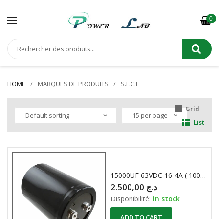
0
HOME
MARQUES DE PRODUITS
S.L.C.E
Grid
List
15000UF 63VDC 16-4A ( 100X65 ) Rohs Condensateur Chimique RADIAL
2.500,00
د.ج
Disponibilité:
in stock
ADD TO CART