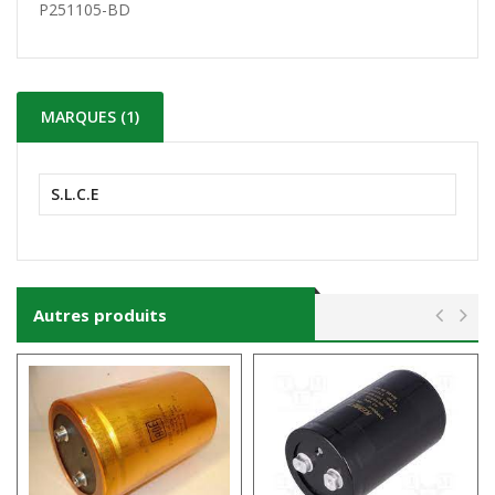
P251105-BD
MARQUES (1)
S.L.C.E
Autres produits