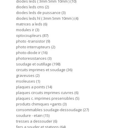
diodes leds ( 3mm 5mm 10mm )
10
diodes leds cms
2
diodes leds de puissance
3
diodes leds hl ( 3mm 5mm 10mm )
4
matrices a leds
6
modules ir
3
optocoupleurs
87
photo -transistor
9
photo interrupteurs
2
photo-diode ir
16
photoresistances
3
soudage et outillage
198
circuits imprimes et soudage
36
graveuses
2
insoleuses
1
plaques a points
14
plaques circuits imprimes cuivres
6
plaques c. imprimes presensibles
5
produits chimiques +gants
3
consommables soudage-dessoudage
27
soudure - etain
15
tresses a dessouder
6
fers a souder et stations
64