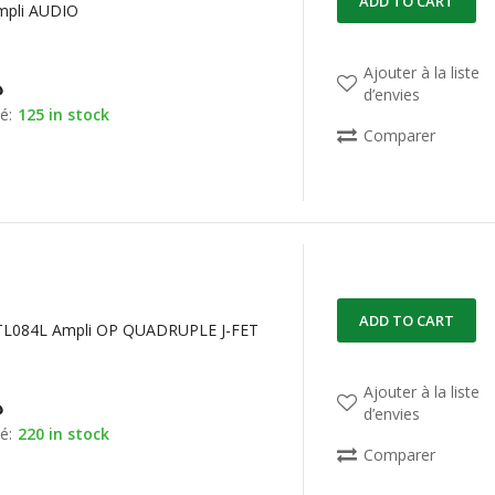
ADD TO CART
pli AUDIO
Ajouter à la liste
د
d’envies
é:
125 in stock
Comparer
ADD TO CART
TL084L Ampli OP QUADRUPLE J-FET
Ajouter à la liste
د
d’envies
é:
220 in stock
Comparer