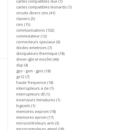
cartes compatibles due
1
cartes compatibles leonardo
1
circuits divers cms
41
claviers
5
cms
15
communications
102
commutateur
12
connecteurs speciaux
6
diodes emetrices
7
dissipateurs thermique
18
driver igbt et mosfet
46
dsp
4
gps - gsm - gprs
18
gx12
7
haute frequence
18
interrupteurs a cle
1
interrupteurs dil
1
inverseurs miniatures
1
logiciels
1
memoires eeprom
18
memoires eprom
17
microcontroleurs arm
3
microcontroleurs atmel
28