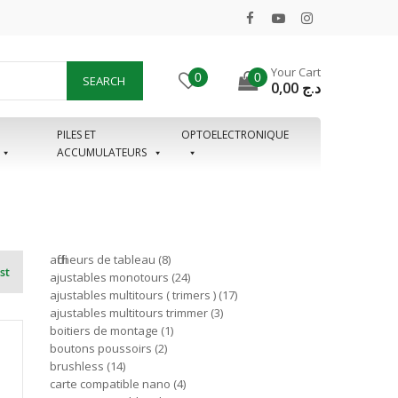
Your Cart
0
0
SEARCH
0,00
د.ج
PILES ET
OPTOELECTRONIQUE
ACCUMULATEURS
afficheurs de tableau
8
st
ajustables monotours
24
ajustables multitours ( trimers )
17
ajustables multitours trimmer
3
boitiers de montage
1
boutons poussoirs
2
brushless
14
carte compatible nano
4