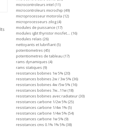
microcontroleurs intel
11
microcontroleurs microchip
49
microprocesseur motorola
12
microprocesseurs zilog
4
modules de puissance
17
lts
modules igbt thyristor mosfet....
16
modules relais
26
nettoyants et lubrifiant
5
potentiometres
45
potentiometres de tableau
17
rams dynamiques
4
rams statiques
9
resistances bobines 1w 5%
20
resistances bobines 2w / 3w 5%
36
resistances bobines 4w /5w 5%
16
resistances bobines 7w...11w
18
resistances bobines avec radiateur
30
resistances carbone 1/2w 5%
25
resistances carbone 1/4w 1%
5
resistances carbone 1/4w 5%
54
resistances carbone 1w 5%
9
resistances cms 0.1% 1% 5%
38