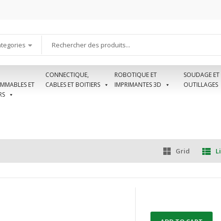
ategories
CONNECTIQUE,
ROBOTIQUE ET
SOUDAGE ET
MMABLES ET
CABLES ET BOITIERS
IMPRIMANTES 3D
OUTILLAGES
RS
Grid
Li