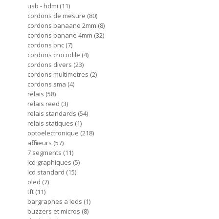
usb - hdmi
11
cordons de mesure
80
cordons banaane 2mm
8
cordons banane 4mm
32
cordons bnc
7
cordons crocodile
4
cordons divers
23
cordons multimetres
2
cordons sma
4
relais
58
relais reed
3
relais standards
54
relais statiques
1
optoelectronique
218
afficheurs
57
7 segments
11
lcd graphiques
5
lcd standard
15
oled
7
tft
11
bargraphes a leds
1
buzzers et micros
8