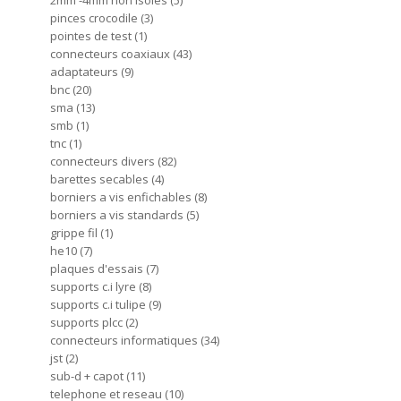
2mm -4mm non isoles
5
pinces crocodile
3
pointes de test
1
connecteurs coaxiaux
43
adaptateurs
9
bnc
20
sma
13
smb
1
tnc
1
connecteurs divers
82
barettes secables
4
borniers a vis enfichables
8
borniers a vis standards
5
grippe fil
1
he10
7
plaques d'essais
7
supports c.i lyre
8
supports c.i tulipe
9
supports plcc
2
connecteurs informatiques
34
jst
2
sub-d + capot
11
telephone et reseau
10