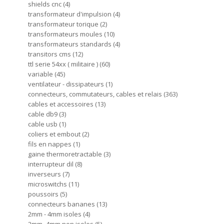
shields cnc
4
transformateur d'impulsion
4
transformateur torique
2
transformateurs moules
10
transformateurs standards
4
transitors cms
12
ttl serie 54xx ( militaire )
60
variable
45
ventilateur - dissipateurs
1
connecteurs, commutateurs, cables et relais
363
cables et accessoires
13
cable db9
3
cable usb
1
coliers et embout
2
fils en nappes
1
gaine thermoretractable
3
interrupteur dil
8
inverseurs
7
microswitchs
11
poussoirs
5
connecteurs bananes
13
2mm - 4mm isoles
4