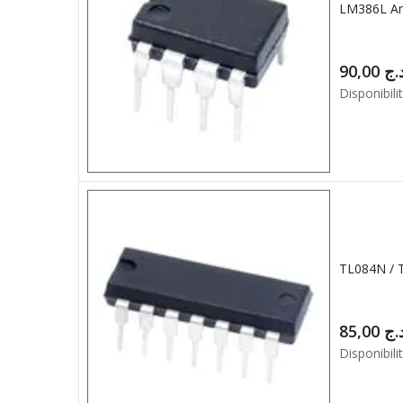
LM386L Am
90,00
.ج
Disponibilit
TL084N / 
85,00
.ج
Disponibilit