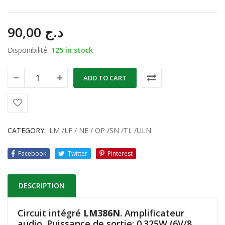
90,00
د.ج
Disponibilité:
125 in stock
ADD TO CART
CATEGORY:
LM /LF / NE / OP /SN /TL /ULN
Facebook
Twitter
Pinterest
DESCRIPTION
Circuit intégré
LM386N
. Amplificateur
audio. Puissance de sortie: 0.325W (6V/8