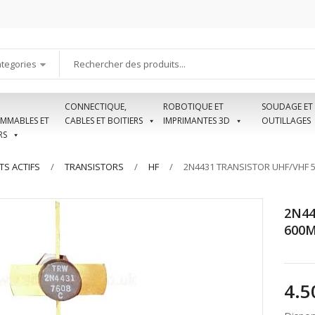
ategories
CONNECTIQUE,
ROBOTIQUE ET
SOUDAGE ET
MMABLES ET
CABLES ET BOITIERS
IMPRIMANTES 3D
OUTILLAGES
RS
S ACTIFS
TRANSISTORS
HF
2N4431 TRANSISTOR UHF/VHF 
2N44
600