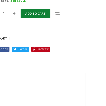
bilité:
8 in stock
ADD TO CART
ORY:
HF
ebook
Twitter
Pinterest