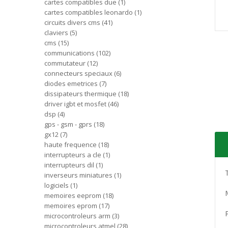
cartes compatibles due
1
cartes compatibles leonardo
1
circuits divers cms
41
claviers
5
cms
15
communications
102
commutateur
12
connecteurs speciaux
6
diodes emetrices
7
dissipateurs thermique
18
driver igbt et mosfet
46
dsp
4
gps - gsm - gprs
18
gx12
7
haute frequence
18
interrupteurs a cle
1
interrupteurs dil
1
inverseurs miniatures
1
logiciels
1
memoires eeprom
18
memoires eprom
17
microcontroleurs arm
3
microcontroleurs atmel
28