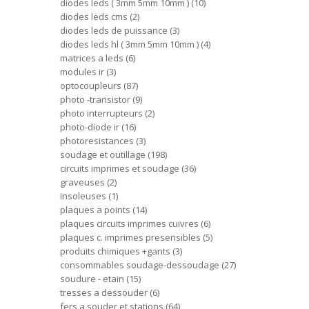
diodes leds ( 3mm 5mm 10mm )
10
diodes leds cms
2
diodes leds de puissance
3
diodes leds hl ( 3mm 5mm 10mm )
4
matrices a leds
6
modules ir
3
optocoupleurs
87
photo -transistor
9
photo interrupteurs
2
photo-diode ir
16
photoresistances
3
soudage et outillage
198
circuits imprimes et soudage
36
graveuses
2
insoleuses
1
plaques a points
14
plaques circuits imprimes cuivres
6
plaques c. imprimes presensibles
5
produits chimiques +gants
3
consommables soudage-dessoudage
27
soudure - etain
15
tresses a dessouder
6
fers a souder et stations
64