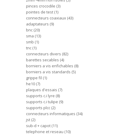
2mm -4mm non isoles
5
pinces crocodile
3
pointes de test
1
connecteurs coaxiaux
43
adaptateurs
9
bnc
20
sma
13
smb
1
tnc
1
connecteurs divers
82
barettes secables
4
borniers a vis enfichables
8
borniers a vis standards
5
grippe fil
1
he10
7
plaques d'essais
7
supports c.i lyre
8
supports c.i tulipe
9
supports plcc
2
connecteurs informatiques
34
jst
2
sub-d + capot
11
telephone et reseau
10