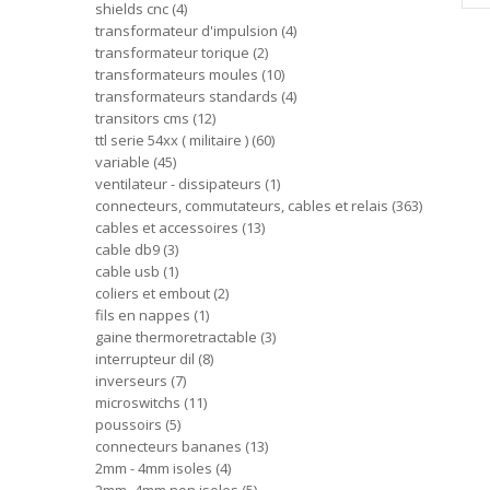
shields cnc
4
transformateur d'impulsion
4
transformateur torique
2
transformateurs moules
10
transformateurs standards
4
transitors cms
12
ttl serie 54xx ( militaire )
60
variable
45
ventilateur - dissipateurs
1
connecteurs, commutateurs, cables et relais
363
cables et accessoires
13
cable db9
3
cable usb
1
coliers et embout
2
fils en nappes
1
gaine thermoretractable
3
interrupteur dil
8
inverseurs
7
microswitchs
11
poussoirs
5
connecteurs bananes
13
2mm - 4mm isoles
4