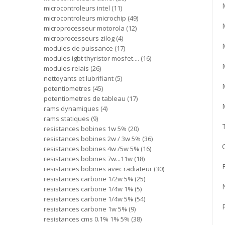
microcontroleurs intel
11
microcontroleurs microchip
49
microprocesseur motorola
12
microprocesseurs zilog
4
modules de puissance
17
modules igbt thyristor mosfet....
16
modules relais
26
nettoyants et lubrifiant
5
potentiometres
45
potentiometres de tableau
17
rams dynamiques
4
rams statiques
9
resistances bobines 1w 5%
20
resistances bobines 2w / 3w 5%
36
resistances bobines 4w /5w 5%
16
resistances bobines 7w...11w
18
resistances bobines avec radiateur
30
resistances carbone 1/2w 5%
25
resistances carbone 1/4w 1%
5
resistances carbone 1/4w 5%
54
resistances carbone 1w 5%
9
resistances cms 0.1% 1% 5%
38