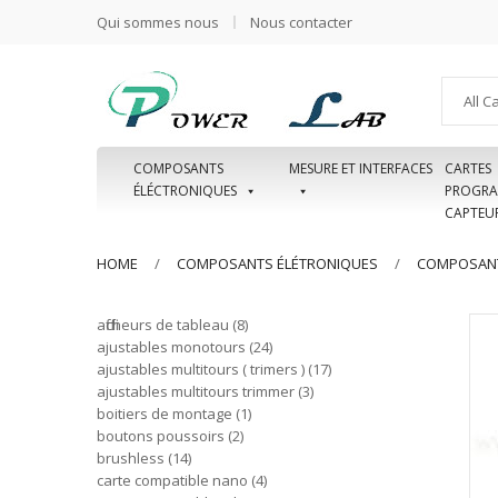
Qui sommes nous
Nous contacter
All C
COMPOSANTS
MESURE ET INTERFACES
CARTES
ÉLÉCTRONIQUES
PROGRA
CAPTEU
HOME
COMPOSANTS ÉLÉTRONIQUES
COMPOSANT
afficheurs de tableau
8
ajustables monotours
24
ajustables multitours ( trimers )
17
ajustables multitours trimmer
3
boitiers de montage
1
boutons poussoirs
2
brushless
14
carte compatible nano
4