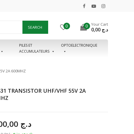
Your Cart
0
0
SEARCH
0,00
د.ج
PILES ET
OPTOELECTRONIQUE
ACCUMULATEURS
55V 2A 600MHZ
31 TRANSISTOR UHF/VHF 55V 2A
MHZ
4.500,00
د.ج