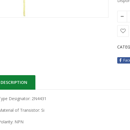
Disponi
CATEG
Fac
DESCRIPTION
Type Designator: 2N4431
Material of Transistor: Si
Polarity: NPN