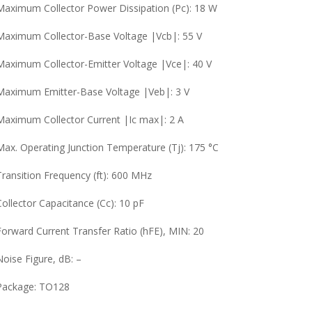
Maximum Collector Power Dissipation (Pc): 18 W
Maximum Collector-Base Voltage |Vcb|: 55 V
Maximum Collector-Emitter Voltage |Vce|: 40 V
Maximum Emitter-Base Voltage |Veb|: 3 V
Maximum Collector Current |Ic max|: 2 A
Max. Operating Junction Temperature (Tj): 175 °C
Transition Frequency (ft): 600 MHz
Collector Capacitance (Cc): 10 pF
Forward Current Transfer Ratio (hFE), MIN: 20
Noise Figure, dB: –
Package:
TO128