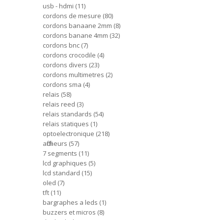
usb - hdmi
11
cordons de mesure
80
cordons banaane 2mm
8
cordons banane 4mm
32
cordons bnc
7
cordons crocodile
4
cordons divers
23
cordons multimetres
2
cordons sma
4
relais
58
relais reed
3
relais standards
54
relais statiques
1
optoelectronique
218
afficheurs
57
7 segments
11
lcd graphiques
5
lcd standard
15
oled
7
tft
11
bargraphes a leds
1
buzzers et micros
8