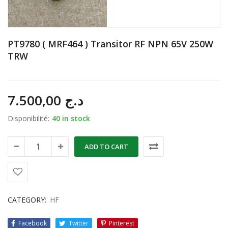
PT9780 ( MRF464 ) Transitor RF NPN 65V 250W
TRW
7.500,00
د.ج
Disponibilité:
40 in stock
ADD TO CART
CATEGORY:
HF
Facebook
Twitter
Pinterest