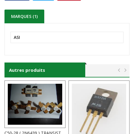
MARQUES (1)
ASI
Autres produits
C50-28 ( 2N6439 ) TRANSISTOR HF 33V 6A 400MHZ