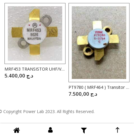
MRF453 TRANSISTOR UHF/VHF 30V 15A 30MHZ
5.400,00
د.ج
PT9780 ( MRF464 ) Transitor RF NPN 65V 250W TRW
7.500,00
د.ج
© Copyright
Power Lab 2023
. All Rights Reserved.