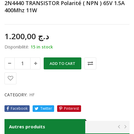
2N4440 TRANSISTOR Polarité ( NPN ) 65V 1.5A
400Mhz 11W
1.200,00
د.ج
Disponibilité:
15 in stock
ADD TO CART
CATEGORY:
HF
Facebook
Twitter
Pinterest
Autres produits