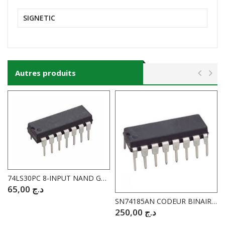
SIGNETIC
Autres produits
74LS30PC 8-INPUT NAND GATE
65,00
د.ج
SN74185AN CODEUR BINAIRE VERS BCD
250,00
د.ج