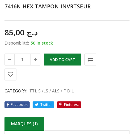
7416N HEX TAMPON INVRTSEUR
85,00
د.ج
Disponibilité:
50 in stock
ADD TO CART
CATEGORY:
TTL S /LS / ALS / F DIL
Facebook
Twitter
Pinterest
MARQUES (1)