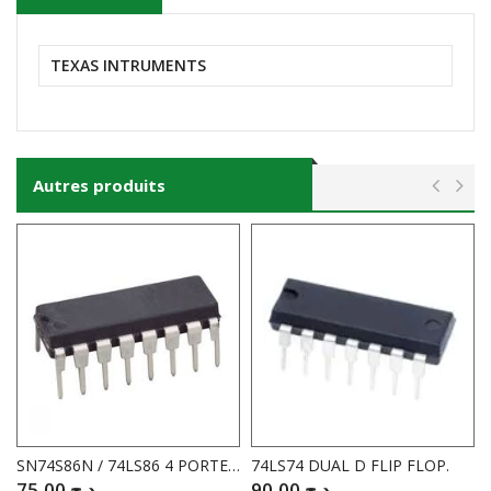
TEXAS INTRUMENTS
Autres produits
SN74S86N / 74LS86 4 PORTES OU EXCL
74LS74 DUAL D FLIP FLOP.
75,00
د.ج
90,00
د.ج