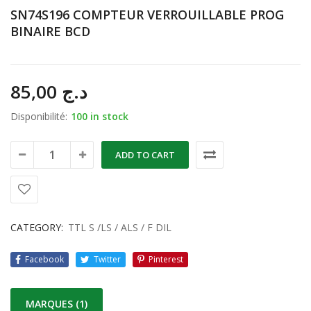
SN74S196 COMPTEUR VERROUILLABLE PROG
BINAIRE BCD
85,00
د.ج
Disponibilité:
100 in stock
ADD TO CART
CATEGORY:
TTL S /LS / ALS / F DIL
Facebook
Twitter
Pinterest
MARQUES (1)