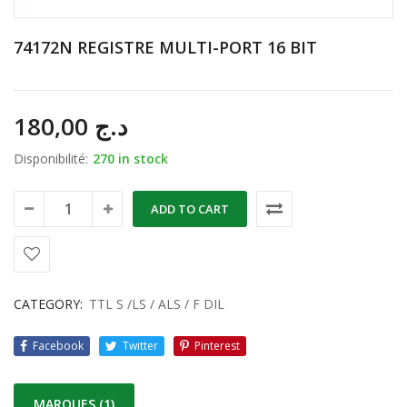
74172N REGISTRE MULTI-PORT 16 BIT
180,00
د.ج
Disponibilité:
270 in stock
ADD TO CART
CATEGORY:
TTL S /LS / ALS / F DIL
Facebook
Twitter
Pinterest
MARQUES (1)