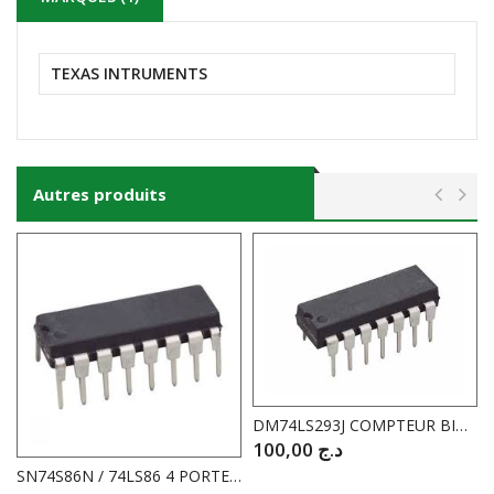
TEXAS INTRUMENTS
Autres produits
DM74LS293J COMPTEUR BINAIRE 4 BIT
100,00
د.ج
SN74S86N / 74LS86 4 PORTES OU EXCL