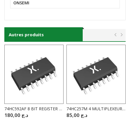
ONSEMI
Autres produits
74HC592AF 8 BIT REGISTER BINARY COUNTER CMS
74HC257M 4 MULTIPLEXEURS CMS
180,00
د.ج
85,00
د.ج