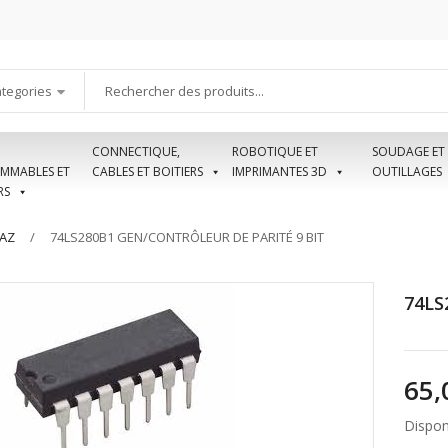
ategories
CONNECTIQUE,
ROBOTIQUE ET
SOUDAGE ET
MMABLES ET
CABLES ET BOITIERS
IMPRIMANTES 3D
OUTILLAGES
RS
AZ
74LS280B1 GEN/CONTRÔLEUR DE PARITÉ 9 BIT
74LS
Disponi