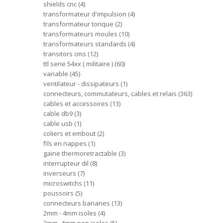
shields cnc
4
transformateur d'impulsion
4
transformateur torique
2
transformateurs moules
10
transformateurs standards
4
transitors cms
12
ttl serie 54xx ( militaire )
60
variable
45
ventilateur - dissipateurs
1
connecteurs, commutateurs, cables et relais
363
cables et accessoires
13
cable db9
3
cable usb
1
coliers et embout
2
fils en nappes
1
gaine thermoretractable
3
interrupteur dil
8
inverseurs
7
microswitchs
11
poussoirs
5
connecteurs bananes
13
2mm - 4mm isoles
4