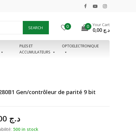
Your Cart
0
0
SEARCH
0,00
د.ج
PILES ET
OPTOELECTRONIQUE
ACCUMULATEURS
280B1 Gen/contrôleur de parité 9 bit
65,00
د.ج
bilité:
500 in stock