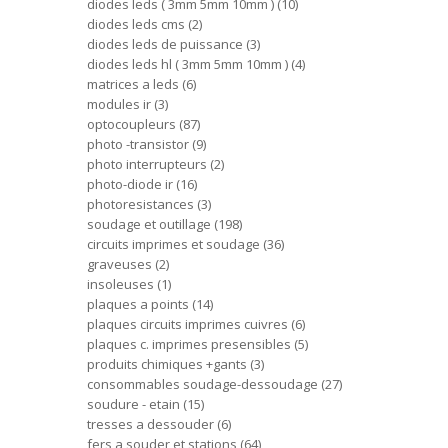
diodes leds ( 3mm 5mm 10mm )
10
diodes leds cms
2
diodes leds de puissance
3
diodes leds hl ( 3mm 5mm 10mm )
4
matrices a leds
6
modules ir
3
optocoupleurs
87
photo -transistor
9
photo interrupteurs
2
photo-diode ir
16
photoresistances
3
soudage et outillage
198
circuits imprimes et soudage
36
graveuses
2
insoleuses
1
plaques a points
14
plaques circuits imprimes cuivres
6
plaques c. imprimes presensibles
5
produits chimiques +gants
3
consommables soudage-dessoudage
27
soudure - etain
15
tresses a dessouder
6
fers a souder et stations
64