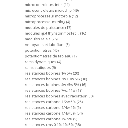
microcontroleurs intel
11
microcontroleurs microchip
49
microprocesseur motorola
12
microprocesseurs zilog
4
modules de puissance
17
modules igbt thyristor mosfet....
16
modules relais
26
nettoyants et lubrifiant
5
potentiometres
45
potentiometres de tableau
17
rams dynamiques
4
rams statiques
9
resistances bobines 1w 5%
20
resistances bobines 2w / 3w 5%
36
resistances bobines 4w /5w 5%
16
resistances bobines 7w...11w
18
resistances bobines avec radiateur
30
resistances carbone 1/2w 5%
25
resistances carbone 1/4w 1%
5
resistances carbone 1/4w 5%
54
resistances carbone 1w 5%
9
resistances cms 0.1% 1% 5%
38