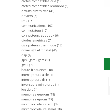
cartes compatibles due
1
cartes compatibles leonardo
1
circuits divers cms
41
claviers
5
cms
15
communications
102
commutateur
12
connecteurs speciaux
6
diodes emetrices
7
dissipateurs thermique
18
driver igbt et mosfet
46
dsp
4
gps - gsm - gprs
18
gx12
7
haute frequence
18
interrupteurs a cle
1
interrupteurs dil
1
inverseurs miniatures
1
logiciels
1
memoires eeprom
18
memoires eprom
17
microcontroleurs arm
3
microcontroleurs atmel
28