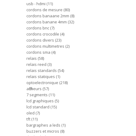
usb - hdmi
11
cordons de mesure
80
cordons banaane 2mm
8
cordons banane 4mm
32
cordons bnc
7
cordons crocodile
4
cordons divers
23
cordons multimetres
2
cordons sma
4
relais
58
relais reed
3
relais standards
54
relais statiques
1
optoelectronique
218
afficheurs
57
7 segments
11
lcd graphiques
5
lcd standard
15
oled
7
tft
11
bargraphes a leds
1
buzzers et micros
8