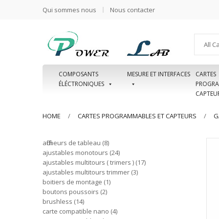
Qui sommes nous
Nous contacter
All C
COMPOSANTS
MESURE ET INTERFACES
CARTES
ÉLÉCTRONIQUES
PROGRA
CAPTEU
HOME
CARTES PROGRAMMABLES ET CAPTEURS
G
afficheurs de tableau
8
ajustables monotours
24
ajustables multitours ( trimers )
17
ajustables multitours trimmer
3
boitiers de montage
1
boutons poussoirs
2
brushless
14
carte compatible nano
4