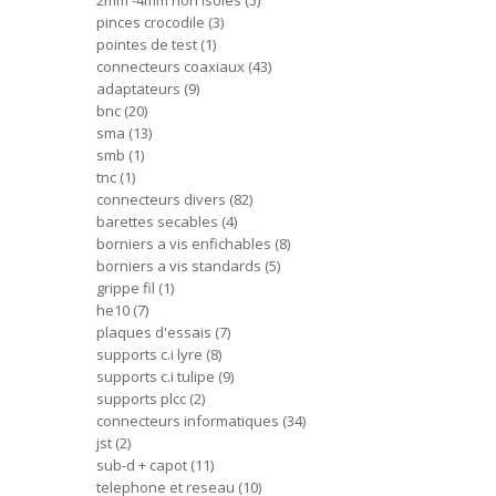
2mm -4mm non isoles
5
pinces crocodile
3
pointes de test
1
connecteurs coaxiaux
43
adaptateurs
9
bnc
20
sma
13
smb
1
tnc
1
connecteurs divers
82
barettes secables
4
borniers a vis enfichables
8
borniers a vis standards
5
grippe fil
1
he10
7
plaques d'essais
7
supports c.i lyre
8
supports c.i tulipe
9
supports plcc
2
connecteurs informatiques
34
jst
2
sub-d + capot
11
telephone et reseau
10