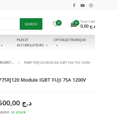
Your Cart
0
0
SEARCH
0,00
د.ج
PILES ET
OPTOELECTRONIQUE
ACCUMULATEURS
SFET....
7MBP75RJ120 MODULE IGBT FUJI 75A 1200V
75RJ120 Module IGBT FUJI 75A 1200V
19.500,00
د.ج
bilité:
in stock