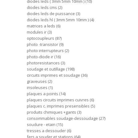
diodes leds ( 3mm 5mm 10mm )
10
diodes leds cms
2
diodes leds de puissance
3
diodes leds hl ( 3mm 5mm 10mm )
4
matrices a leds
6
modules ir
3
optocoupleurs
87
photo -transistor
9
photo interrupteurs
2
photo-diode ir
16
photoresistances
3
soudage et outillage
198
circuits imprimes et soudage
36
graveuses
2
insoleuses
1
plaques a points
14
plaques circuits imprimes cuivres
6
plaques c. imprimes presensibles
5
produits chimiques +gants
3
consommables soudage-dessoudage
27
soudure - etain
15
tresses a dessouder
6
fers a souder et stations
64