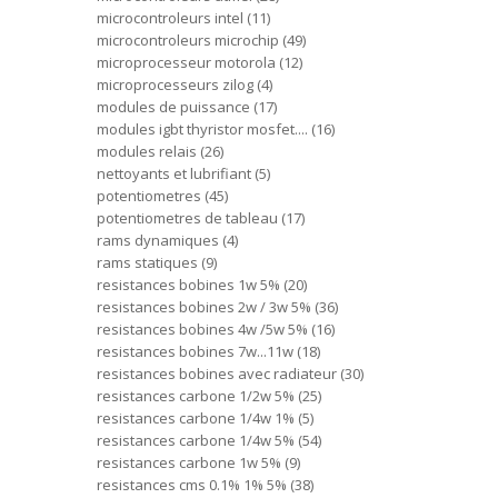
microcontroleurs intel
11
microcontroleurs microchip
49
microprocesseur motorola
12
microprocesseurs zilog
4
modules de puissance
17
modules igbt thyristor mosfet....
16
modules relais
26
nettoyants et lubrifiant
5
potentiometres
45
potentiometres de tableau
17
rams dynamiques
4
rams statiques
9
resistances bobines 1w 5%
20
resistances bobines 2w / 3w 5%
36
resistances bobines 4w /5w 5%
16
resistances bobines 7w...11w
18
resistances bobines avec radiateur
30
resistances carbone 1/2w 5%
25
resistances carbone 1/4w 1%
5
resistances carbone 1/4w 5%
54
resistances carbone 1w 5%
9
resistances cms 0.1% 1% 5%
38