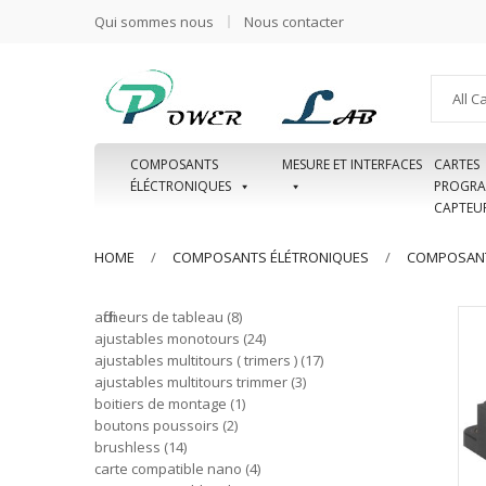
Qui sommes nous
Nous contacter
All C
COMPOSANTS
MESURE ET INTERFACES
CARTES
ÉLÉCTRONIQUES
PROGRA
CAPTEU
HOME
COMPOSANTS ÉLÉTRONIQUES
COMPOSANT
afficheurs de tableau
8
ajustables monotours
24
ajustables multitours ( trimers )
17
ajustables multitours trimmer
3
boitiers de montage
1
boutons poussoirs
2
brushless
14
carte compatible nano
4