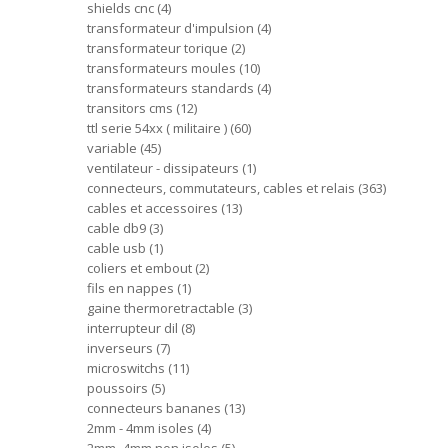
shields cnc
4
transformateur d'impulsion
4
transformateur torique
2
transformateurs moules
10
transformateurs standards
4
transitors cms
12
ttl serie 54xx ( militaire )
60
variable
45
ventilateur - dissipateurs
1
connecteurs, commutateurs, cables et relais
363
cables et accessoires
13
cable db9
3
cable usb
1
coliers et embout
2
fils en nappes
1
gaine thermoretractable
3
interrupteur dil
8
inverseurs
7
microswitchs
11
poussoirs
5
connecteurs bananes
13
2mm - 4mm isoles
4