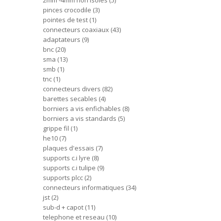
2mm -4mm non isoles
5
pinces crocodile
3
pointes de test
1
connecteurs coaxiaux
43
adaptateurs
9
bnc
20
sma
13
smb
1
tnc
1
connecteurs divers
82
barettes secables
4
borniers a vis enfichables
8
borniers a vis standards
5
grippe fil
1
he10
7
plaques d'essais
7
supports c.i lyre
8
supports c.i tulipe
9
supports plcc
2
connecteurs informatiques
34
jst
2
sub-d + capot
11
telephone et reseau
10