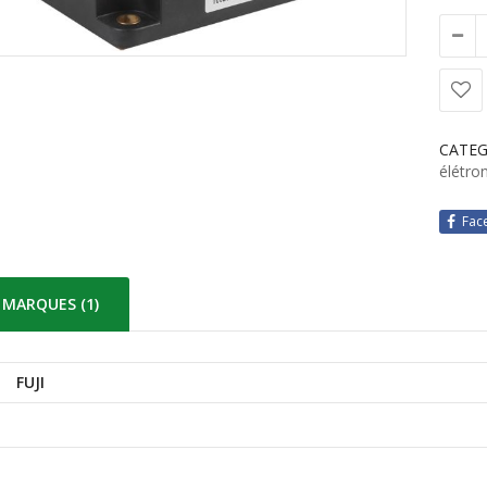
CATEG
élétro
Fac
MARQUES (1)
FUJI