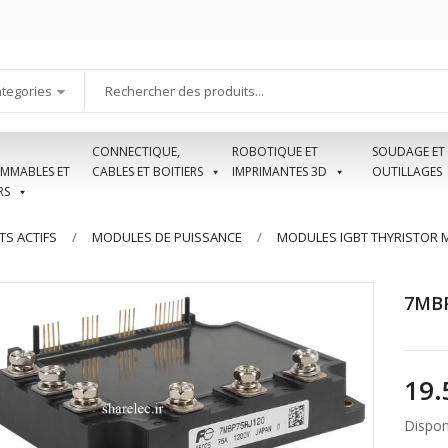
ategories
CONNECTIQUE,
ROBOTIQUE ET
SOUDAGE ET
MMABLES ET
CABLES ET BOITIERS
IMPRIMANTES 3D
OUTILLAGES
RS
S ACTIFS
MODULES DE PUISSANCE
MODULES IGBT THYRISTOR MO
7MBP
Disponi