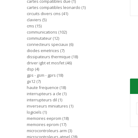
cartes compatibles due
1
cartes compatibles leonardo
1
circuits divers cms
41
claviers
5
cms
15
communications
102
commutateur
12
connecteurs speciaux
6
diodes emetrices
7
dissipateurs thermique
18
driver igbt et mosfet
46
dsp
4
gps - gsm - gprs
18
gx12
7
haute frequence
18
interrupteurs a cle
1
interrupteurs dil
1
inverseurs miniatures
1
logiciels
1
memoires eeprom
18
memoires eprom
17
microcontroleurs arm
3
microcontroleurs atmel
28