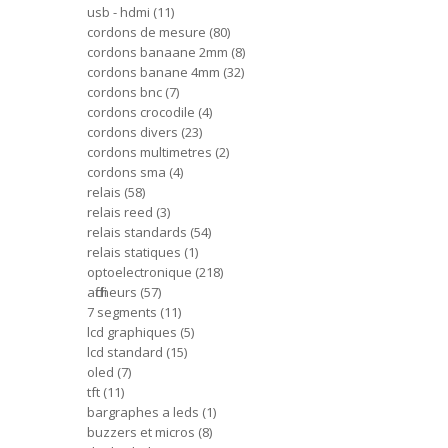
usb - hdmi
11
cordons de mesure
80
cordons banaane 2mm
8
cordons banane 4mm
32
cordons bnc
7
cordons crocodile
4
cordons divers
23
cordons multimetres
2
cordons sma
4
relais
58
relais reed
3
relais standards
54
relais statiques
1
optoelectronique
218
afficheurs
57
7 segments
11
lcd graphiques
5
lcd standard
15
oled
7
tft
11
bargraphes a leds
1
buzzers et micros
8