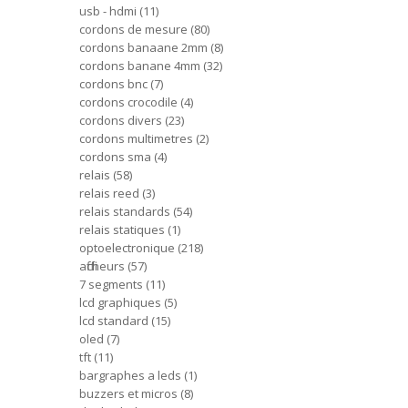
usb - hdmi
11
cordons de mesure
80
cordons banaane 2mm
8
cordons banane 4mm
32
cordons bnc
7
cordons crocodile
4
cordons divers
23
cordons multimetres
2
cordons sma
4
relais
58
relais reed
3
relais standards
54
relais statiques
1
optoelectronique
218
afficheurs
57
7 segments
11
lcd graphiques
5
lcd standard
15
oled
7
tft
11
bargraphes a leds
1
buzzers et micros
8