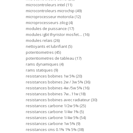
microcontroleurs intel
11
microcontroleurs microchip
49
microprocesseur motorola
12
microprocesseurs zilog
4
modules de puissance
17
modules igbt thyristor mosfet....
16
modules relais
26
nettoyants et lubrifiant
5
potentiometres
45
potentiometres de tableau
17
rams dynamiques
4
rams statiques
9
resistances bobines 1w 5%
20
resistances bobines 2w / 3w 5%
36
resistances bobines 4w /5w 5%
16
resistances bobines 7w...11w
18
resistances bobines avec radiateur
30
resistances carbone 1/2w 5%
25
resistances carbone 1/4w 1%
5
resistances carbone 1/4w 5%
54
resistances carbone 1w 5%
9
resistances cms 0.1% 1% 5%
38