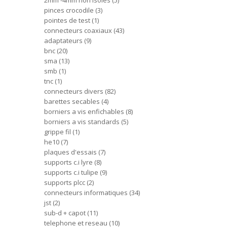
2mm -4mm non isoles
5
pinces crocodile
3
pointes de test
1
connecteurs coaxiaux
43
adaptateurs
9
bnc
20
sma
13
smb
1
tnc
1
connecteurs divers
82
barettes secables
4
borniers a vis enfichables
8
borniers a vis standards
5
grippe fil
1
he10
7
plaques d'essais
7
supports c.i lyre
8
supports c.i tulipe
9
supports plcc
2
connecteurs informatiques
34
jst
2
sub-d + capot
11
telephone et reseau
10