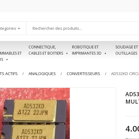
ategories
CONNECTIQUE,
ROBOTIQUE ET
SOUDAGE ET
MMABLES ET
CABLES ET BOITIERS
IMPRIMANTES 3D
OUTILLAGES
RS
S ACTIFS
ANALOGIQUES
CONVERTISSEURS
AD532KD CIRC
AD53
MULT