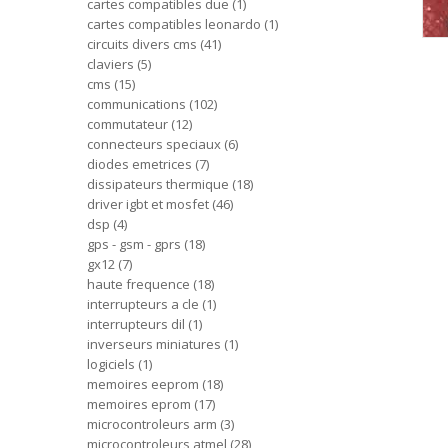
cartes compatibles due
1
cartes compatibles leonardo
1
circuits divers cms
41
claviers
5
cms
15
communications
102
commutateur
12
connecteurs speciaux
6
diodes emetrices
7
dissipateurs thermique
18
driver igbt et mosfet
46
dsp
4
gps - gsm - gprs
18
gx12
7
haute frequence
18
interrupteurs a cle
1
interrupteurs dil
1
inverseurs miniatures
1
logiciels
1
memoires eeprom
18
memoires eprom
17
microcontroleurs arm
3
microcontroleurs atmel
28