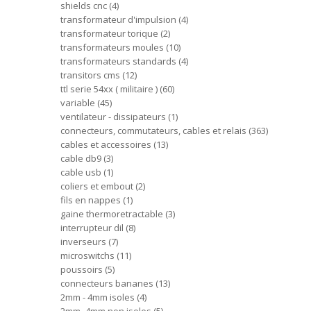
shields cnc
4
transformateur d'impulsion
4
transformateur torique
2
transformateurs moules
10
transformateurs standards
4
transitors cms
12
ttl serie 54xx ( militaire )
60
variable
45
ventilateur - dissipateurs
1
connecteurs, commutateurs, cables et relais
363
cables et accessoires
13
cable db9
3
cable usb
1
coliers et embout
2
fils en nappes
1
gaine thermoretractable
3
interrupteur dil
8
inverseurs
7
microswitchs
11
poussoirs
5
connecteurs bananes
13
2mm - 4mm isoles
4