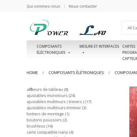
Qui sommes nous
Nous contacter
All C
COMPOSANTS
MESURE ET INTERFACES
CARTES
ÉLÉCTRONIQUES
PROGRA
CAPTEU
HOME
COMPOSANTS ÉLÉTRONIQUES
COMPOSANT
afficheurs de tableau
8
ajustables monotours
24
ajustables multitours ( trimers )
17
ajustables multitours trimmer
3
boitiers de montage
1
boutons poussoirs
2
brushless
14
carte compatible nano
4