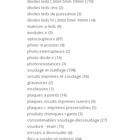
diodes leds ( 3mm 5mm 10mm )
10
diodes leds cms
2
diodes leds de puissance
3
diodes leds hl ( 3mm 5mm 10mm )
4
matrices a leds
6
modules ir
3
optocoupleurs
87
photo -transistor
9
photo interrupteurs
2
photo-diode ir
16
photoresistances
3
soudage et outillage
198
circuits imprimes et soudage
36
graveuses
2
insoleuses
1
plaques a points
14
plaques circuits imprimes cuivres
6
plaques c. imprimes presensibles
5
produits chimiques +gants
3
consommables soudage-dessoudage
27
soudure - etain
15
tresses a dessouder
6
fers a souder et stations
64