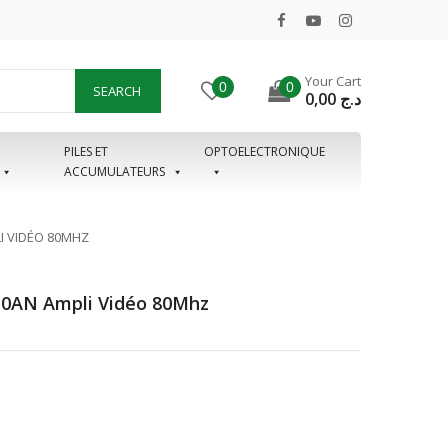
Your Cart
0
0
SEARCH
0,00
د.ج
PILES ET
OPTOELECTRONIQUE
ACCUMULATEURS
I VIDÉO 80MHZ
0AN Ampli Vidéo 80Mhz