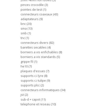
2mm -4mm non isoles
5
pinces crocodile
3
pointes de test
1
connecteurs coaxiaux
43
adaptateurs
9
bnc
20
sma
13
smb
1
tnc
1
connecteurs divers
82
barettes secables
4
borniers a vis enfichables
8
borniers a vis standards
5
grippe fil
1
he10
7
plaques d'essais
7
supports c.i lyre
8
supports c.i tulipe
9
supports plcc
2
connecteurs informatiques
34
jst
2
sub-d + capot
11
telephone et reseau
10