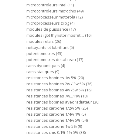
microcontroleurs intel
11
microcontroleurs microchip
49
microprocesseur motorola
12
microprocesseurs zilog
4
modules de puissance
17
modules igbt thyristor mosfet....
16
modules relais
26
nettoyants et lubrifiant
5
potentiometres
45
potentiometres de tableau
17
rams dynamiques
4
rams statiques
9
resistances bobines 1w 5%
20
resistances bobines 2w / 3w 5%
36
resistances bobines 4w /5w 5%
16
resistances bobines 7w...11w
18
resistances bobines avec radiateur
30
resistances carbone 1/2w 5%
25
resistances carbone 1/4w 1%
5
resistances carbone 1/4w 5%
54
resistances carbone 1w 5%
9
resistances cms 0.1% 1% 5%
38