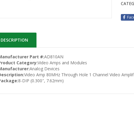
CATEG
Fac
DESCRIPTION
Manufacturer Part #:
AD810AN
Product Category:
Video Amps and Modules
Manufacturer:
Analog Devices
Description:
Video Amp 80MHz Through Hole 1 Channel Video Amplif
Package:
8-DIP (0.300″, 7.62mm)