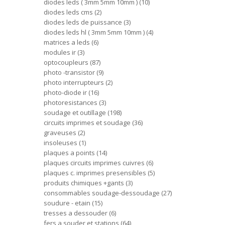
diodes leds ( 3mm 5mm 10mm )
10
diodes leds cms
2
diodes leds de puissance
3
diodes leds hl ( 3mm 5mm 10mm )
4
matrices a leds
6
modules ir
3
optocoupleurs
87
photo -transistor
9
photo interrupteurs
2
photo-diode ir
16
photoresistances
3
soudage et outillage
198
circuits imprimes et soudage
36
graveuses
2
insoleuses
1
plaques a points
14
plaques circuits imprimes cuivres
6
plaques c. imprimes presensibles
5
produits chimiques +gants
3
consommables soudage-dessoudage
27
soudure - etain
15
tresses a dessouder
6
fers a souder et stations
64