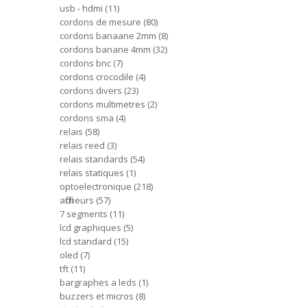
usb - hdmi
11
cordons de mesure
80
cordons banaane 2mm
8
cordons banane 4mm
32
cordons bnc
7
cordons crocodile
4
cordons divers
23
cordons multimetres
2
cordons sma
4
relais
58
relais reed
3
relais standards
54
relais statiques
1
optoelectronique
218
afficheurs
57
7 segments
11
lcd graphiques
5
lcd standard
15
oled
7
tft
11
bargraphes a leds
1
buzzers et micros
8