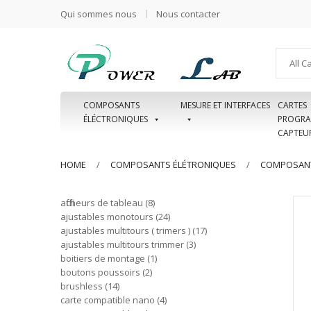
Qui sommes nous
Nous contacter
All C
COMPOSANTS
MESURE ET INTERFACES
CARTES
ÉLÉCTRONIQUES
PROGRA
CAPTEU
HOME
COMPOSANTS ÉLÉTRONIQUES
COMPOSANT
afficheurs de tableau
8
ajustables monotours
24
ajustables multitours ( trimers )
17
ajustables multitours trimmer
3
boitiers de montage
1
boutons poussoirs
2
brushless
14
carte compatible nano
4