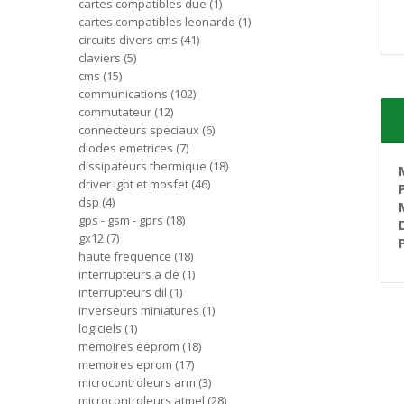
cartes compatibles due
1
cartes compatibles leonardo
1
circuits divers cms
41
claviers
5
cms
15
communications
102
commutateur
12
connecteurs speciaux
6
diodes emetrices
7
dissipateurs thermique
18
driver igbt et mosfet
46
dsp
4
gps - gsm - gprs
18
gx12
7
haute frequence
18
interrupteurs a cle
1
interrupteurs dil
1
inverseurs miniatures
1
logiciels
1
memoires eeprom
18
memoires eprom
17
microcontroleurs arm
3
microcontroleurs atmel
28