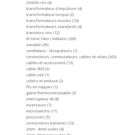
shields cnc
4
transformateur d'impulsion
4
transformateur torique
2
transformateurs moules
10
transformateurs standards
4
transitors cms
12
ttl serie 54xx ( militaire )
60
variable
45
ventilateur - dissipateurs
1
connecteurs, commutateurs, cables et relais
363
cables et accessoires
13
cable db9
3
cable usb
1
coliers et embout
2
fils en nappes
1
gaine thermoretractable
3
interrupteur dil
8
inverseurs
7
microswitchs
11
poussoirs
5
connecteurs bananes
13
2mm - 4mm isoles
4