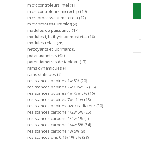
microcontroleurs intel
11
microcontroleurs microchip
49
microprocesseur motorola
12
microprocesseurs zilog
4
modules de puissance
17
modules igbt thyristor mosfet....
16
modules relais
26
nettoyants et lubrifiant
5
potentiometres
45
potentiometres de tableau
17
rams dynamiques
4
rams statiques
9
resistances bobines 1w 5%
20
resistances bobines 2w / 3w 5%
36
resistances bobines 4w /5w 5%
16
resistances bobines 7w...11w
18
resistances bobines avec radiateur
30
resistances carbone 1/2w 5%
25
resistances carbone 1/4w 1%
5
resistances carbone 1/4w 5%
54
resistances carbone 1w 5%
9
resistances cms 0.1% 1% 5%
38