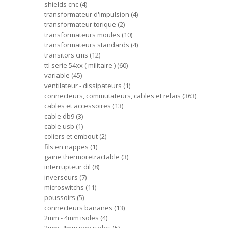
shields cnc
4
transformateur d'impulsion
4
transformateur torique
2
transformateurs moules
10
transformateurs standards
4
transitors cms
12
ttl serie 54xx ( militaire )
60
variable
45
ventilateur - dissipateurs
1
connecteurs, commutateurs, cables et relais
363
cables et accessoires
13
cable db9
3
cable usb
1
coliers et embout
2
fils en nappes
1
gaine thermoretractable
3
interrupteur dil
8
inverseurs
7
microswitchs
11
poussoirs
5
connecteurs bananes
13
2mm - 4mm isoles
4