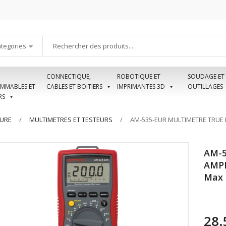
ategories
CONNECTIQUE,
ROBOTIQUE ET
SOUDAGE ET
MMABLES ET
CABLES ET BOITIERS
IMPRIMANTES 3D
OUTILLAGES
RS
SURE
MULTIMETRES ET TESTEURS
AM-535-EUR MULTIMETRE TRUE 
AM-5
AMPR
Max