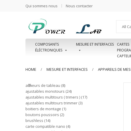
Qui sommes nous
Nous contacter
All C
COMPOSANTS
MESURE ET INTERFACES
CARTES
ÉLÉCTRONIQUES
PROGRA
CAPTEU
HOME
MESURE ET INTERFACES
APPAREILS DE ME
afficheurs de tableau
8
ajustables monotours
24
ajustables multitours ( trimers )
17
ajustables multitours trimmer
3
boitiers de montage
1
boutons poussoirs
2
brushless
14
carte compatible nano
4