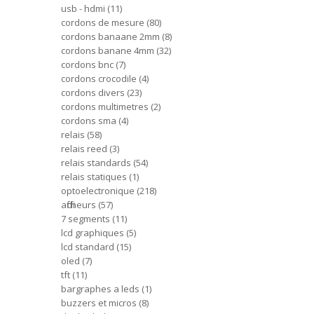
usb - hdmi
11
cordons de mesure
80
cordons banaane 2mm
8
cordons banane 4mm
32
cordons bnc
7
cordons crocodile
4
cordons divers
23
cordons multimetres
2
cordons sma
4
relais
58
relais reed
3
relais standards
54
relais statiques
1
optoelectronique
218
afficheurs
57
7 segments
11
lcd graphiques
5
lcd standard
15
oled
7
tft
11
bargraphes a leds
1
buzzers et micros
8