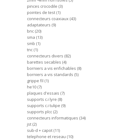
2mm -4mm non isoles
5
pinces crocodile
3
pointes de test
1
connecteurs coaxiaux
43
adaptateurs
9
bnc
20
sma
13
smb
1
tnc
1
connecteurs divers
82
barettes secables
4
borniers a vis enfichables
8
borniers a vis standards
5
grippe fil
1
he10
7
plaques d'essais
7
supports c.i lyre
8
supports c.i tulipe
9
supports plcc
2
connecteurs informatiques
34
jst
2
sub-d + capot
11
telephone et reseau
10