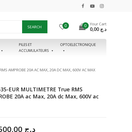
Your Cart
0
0
SEARCH
0,00
د.ج
PILES ET
OPTOELECTRONIQUE
ACCUMULATEURS
RMS AMPROBE 20A AC MAX, 20A DC MAX, 600V AC MAX
35-EUR MULTIMETRE True RMS
OBE 20A ac Max, 20A dc Max, 600V ac
28.500,00
د.ج