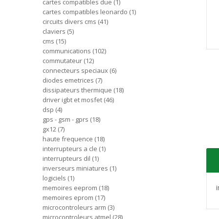
cartes compatibles due
1
cartes compatibles leonardo
1
circuits divers cms
41
claviers
5
cms
15
communications
102
commutateur
12
connecteurs speciaux
6
diodes emetrices
7
dissipateurs thermique
18
driver igbt et mosfet
46
dsp
4
gps - gsm - gprs
18
gx12
7
haute frequence
18
interrupteurs a cle
1
interrupteurs dil
1
inverseurs miniatures
1
logiciels
1
memoires eeprom
18
memoires eprom
17
microcontroleurs arm
3
microcontroleurs atmel
28