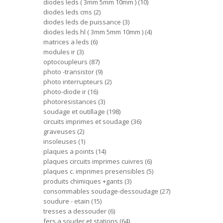
diodes leds ( 3mm 5mm 10mm )
10
diodes leds cms
2
diodes leds de puissance
3
diodes leds hl ( 3mm 5mm 10mm )
4
matrices a leds
6
modules ir
3
optocoupleurs
87
photo -transistor
9
photo interrupteurs
2
photo-diode ir
16
photoresistances
3
soudage et outillage
198
circuits imprimes et soudage
36
graveuses
2
insoleuses
1
plaques a points
14
plaques circuits imprimes cuivres
6
plaques c. imprimes presensibles
5
produits chimiques +gants
3
consommables soudage-dessoudage
27
soudure - etain
15
tresses a dessouder
6
fers a souder et stations
64