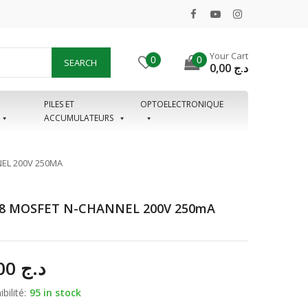
Your Cart
0
0
SEARCH
0,00
د.ج
PILES ET
OPTOELECTRONIQUE
ACCUMULATEURS
EL 200V 250MA
8 MOSFET N-CHANNEL 200V 250mA
65,00
د.ج
bilité:
95 in stock