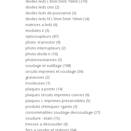
diodes leds ( 3mm 5mm 10mm )
10
diodes leds cms
2
diodes leds de puissance
3
diodes leds hl ( 3mm 5mm 10mm )
4
matrices a leds
6
modules ir
3
optocoupleurs
87
photo -transistor
9
photo interrupteurs
2
photo-diode ir
16
photoresistances
3
soudage et outillage
198
circuits imprimes et soudage
36
graveuses
2
insoleuses
1
plaques a points
14
plaques circuits imprimes cuivres
6
plaques c. imprimes presensibles
5
produits chimiques +gants
3
consommables soudage-dessoudage
27
soudure - etain
15
tresses a dessouder
6
fers a souder et stations
64