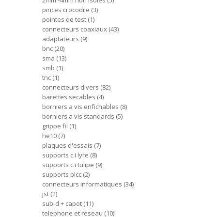
2mm -4mm non isoles
5
pinces crocodile
3
pointes de test
1
connecteurs coaxiaux
43
adaptateurs
9
bnc
20
sma
13
smb
1
tnc
1
connecteurs divers
82
barettes secables
4
borniers a vis enfichables
8
borniers a vis standards
5
grippe fil
1
he10
7
plaques d'essais
7
supports c.i lyre
8
supports c.i tulipe
9
supports plcc
2
connecteurs informatiques
34
jst
2
sub-d + capot
11
telephone et reseau
10