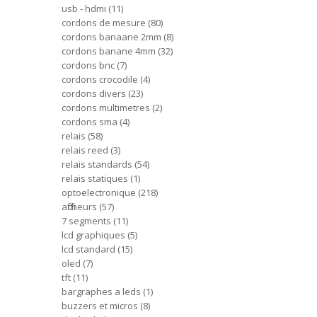
usb - hdmi
11
cordons de mesure
80
cordons banaane 2mm
8
cordons banane 4mm
32
cordons bnc
7
cordons crocodile
4
cordons divers
23
cordons multimetres
2
cordons sma
4
relais
58
relais reed
3
relais standards
54
relais statiques
1
optoelectronique
218
afficheurs
57
7 segments
11
lcd graphiques
5
lcd standard
15
oled
7
tft
11
bargraphes a leds
1
buzzers et micros
8