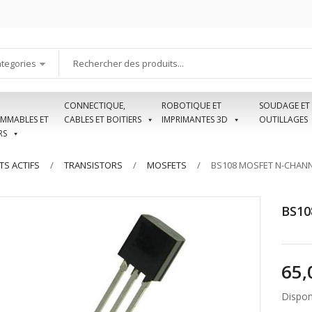
ategories
CONNECTIQUE,
ROBOTIQUE ET
SOUDAGE ET
MMABLES ET
CABLES ET BOITIERS
IMPRIMANTES 3D
OUTILLAGES
RS
S ACTIFS
TRANSISTORS
MOSFETS
BS108 MOSFET N-CHANN
BS10
Disponi