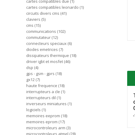
cartes compatibles due
1
cartes compatibles leonardo
1
circuits divers cms
41
claviers
5
cms
15
communications
102
commutateur
12
connecteurs speciaux
6
diodes emetrices
7
dissipateurs thermique
18
driver igbt et mosfet
46
dsp
4
gps - gsm - gprs
18
gx12
7
haute frequence
18
interrupteurs a cle
1
interrupteurs dil
1
inverseurs miniatures
1
logiciels
1
memoires eeprom
18
memoires eprom
17
microcontroleurs arm
3
microcontroleurs atmel
28