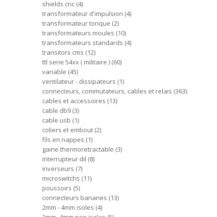
shields cnc
4
transformateur d'impulsion
4
transformateur torique
2
transformateurs moules
10
transformateurs standards
4
transitors cms
12
ttl serie 54xx ( militaire )
60
variable
45
ventilateur - dissipateurs
1
connecteurs, commutateurs, cables et relais
363
cables et accessoires
13
cable db9
3
cable usb
1
coliers et embout
2
fils en nappes
1
gaine thermoretractable
3
interrupteur dil
8
inverseurs
7
microswitchs
11
poussoirs
5
connecteurs bananes
13
2mm - 4mm isoles
4