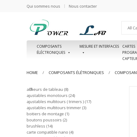
Qui sommes nous
Nous contacter
All C
COMPOSANTS
MESURE ET INTERFACES
CARTES
ÉLÉCTRONIQUES
PROGRA
CAPTEU
HOME
COMPOSANTS ÉLÉTRONIQUES
COMPOSANT
afficheurs de tableau
8
ajustables monotours
24
ajustables multitours ( trimers )
17
ajustables multitours trimmer
3
boitiers de montage
1
boutons poussoirs
2
brushless
14
carte compatible nano
4