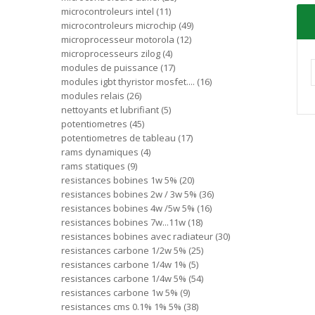
microcontroleurs intel
11
microcontroleurs microchip
49
microprocesseur motorola
12
microprocesseurs zilog
4
modules de puissance
17
modules igbt thyristor mosfet....
16
modules relais
26
nettoyants et lubrifiant
5
potentiometres
45
potentiometres de tableau
17
rams dynamiques
4
rams statiques
9
resistances bobines 1w 5%
20
resistances bobines 2w / 3w 5%
36
resistances bobines 4w /5w 5%
16
resistances bobines 7w...11w
18
resistances bobines avec radiateur
30
resistances carbone 1/2w 5%
25
resistances carbone 1/4w 1%
5
resistances carbone 1/4w 5%
54
resistances carbone 1w 5%
9
resistances cms 0.1% 1% 5%
38