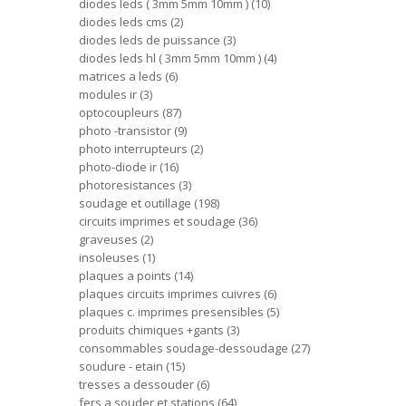
diodes leds ( 3mm 5mm 10mm )
10
diodes leds cms
2
diodes leds de puissance
3
diodes leds hl ( 3mm 5mm 10mm )
4
matrices a leds
6
modules ir
3
optocoupleurs
87
photo -transistor
9
photo interrupteurs
2
photo-diode ir
16
photoresistances
3
soudage et outillage
198
circuits imprimes et soudage
36
graveuses
2
insoleuses
1
plaques a points
14
plaques circuits imprimes cuivres
6
plaques c. imprimes presensibles
5
produits chimiques +gants
3
consommables soudage-dessoudage
27
soudure - etain
15
tresses a dessouder
6
fers a souder et stations
64