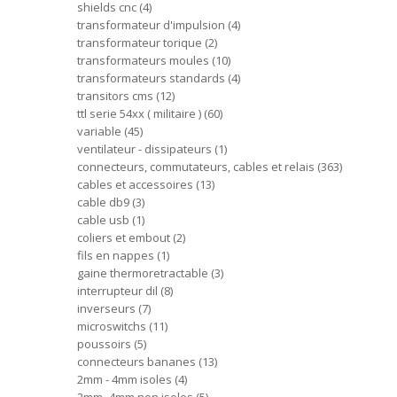
shields cnc
4
transformateur d'impulsion
4
transformateur torique
2
transformateurs moules
10
transformateurs standards
4
transitors cms
12
ttl serie 54xx ( militaire )
60
variable
45
ventilateur - dissipateurs
1
connecteurs, commutateurs, cables et relais
363
cables et accessoires
13
cable db9
3
cable usb
1
coliers et embout
2
fils en nappes
1
gaine thermoretractable
3
interrupteur dil
8
inverseurs
7
microswitchs
11
poussoirs
5
connecteurs bananes
13
2mm - 4mm isoles
4