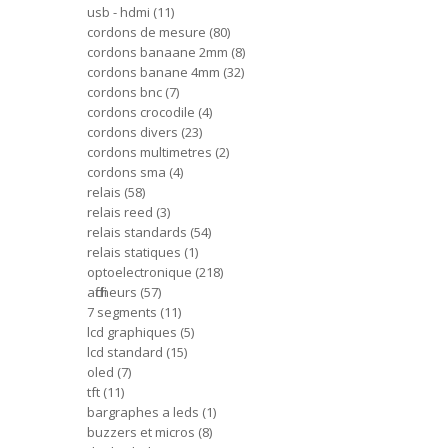
usb - hdmi
11
cordons de mesure
80
cordons banaane 2mm
8
cordons banane 4mm
32
cordons bnc
7
cordons crocodile
4
cordons divers
23
cordons multimetres
2
cordons sma
4
relais
58
relais reed
3
relais standards
54
relais statiques
1
optoelectronique
218
afficheurs
57
7 segments
11
lcd graphiques
5
lcd standard
15
oled
7
tft
11
bargraphes a leds
1
buzzers et micros
8