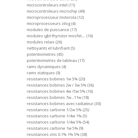
microcontroleurs intel
11
microcontroleurs microchip
49
microprocesseur motorola
12
microprocesseurs zilog
4
modules de puissance
17
modules igbt thyristor mosfet....
16
modules relais
26
nettoyants et lubrifiant
5
potentiometres
45
potentiometres de tableau
17
rams dynamiques
4
rams statiques
9
resistances bobines 1w 5%
20
resistances bobines 2w / 3w 5%
36
resistances bobines 4w /5w 5%
16
resistances bobines 7w...11w
18
resistances bobines avec radiateur
30
resistances carbone 1/2w 5%
25
resistances carbone 1/4w 1%
5
resistances carbone 1/4w 5%
54
resistances carbone 1w 5%
9
resistances cms 0.1% 1% 5%
38