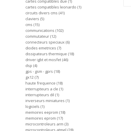
cartes compatibles due
1
cartes compatibles leonardo
1
circuits divers cms
41
claviers
5
cms
15
communications
102
commutateur
12
connecteurs speciaux
6
diodes emetrices
7
dissipateurs thermique
18
driver igbt et mosfet
46
dsp
4
gps - gsm - gprs
18
gx12
7
haute frequence
18
interrupteurs a cle
1
interrupteurs dil
1
inverseurs miniatures
1
logiciels
1
memoires eeprom
18
memoires eprom
17
microcontroleurs arm
3
microcontroleurs atmel
28