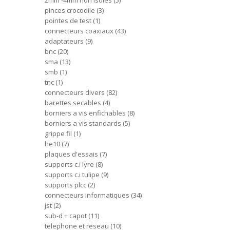
2mm -4mm non isoles
5
pinces crocodile
3
pointes de test
1
connecteurs coaxiaux
43
adaptateurs
9
bnc
20
sma
13
smb
1
tnc
1
connecteurs divers
82
barettes secables
4
borniers a vis enfichables
8
borniers a vis standards
5
grippe fil
1
he10
7
plaques d'essais
7
supports c.i lyre
8
supports c.i tulipe
9
supports plcc
2
connecteurs informatiques
34
jst
2
sub-d + capot
11
telephone et reseau
10