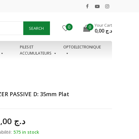
Your Cart
0
0
SEARCH
0,00
د.ج
PILES ET
OPTOELECTRONIQUE
ACCUMULATEURS
ER PASSIVE D: 35mm Plat
180,00
د.ج
bilité:
575 in stock