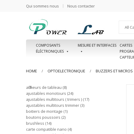
Qui sommes nous
Nous contacter
All C
COMPOSANTS
MESURE ET INTERFACES
CARTES
ÉLÉCTRONIQUES
PROGRA
CAPTEU
HOME
OPTOELECTRONIQUE
BUZZERS ET MICROS
afficheurs de tableau
8
ajustables monotours
24
ajustables multitours ( trimers )
17
ajustables multitours trimmer
3
boitiers de montage
1
boutons poussoirs
2
brushless
14
carte compatible nano
4