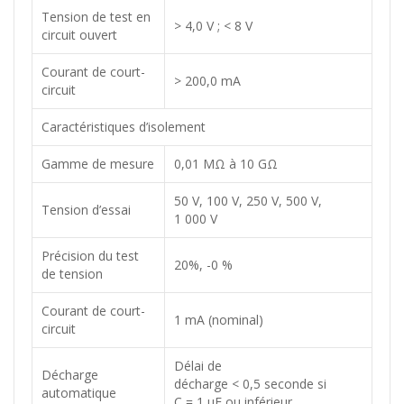
Tension de test en
> 4,0 V ; < 8 V
circuit ouvert
Courant de court-
> 200,0 mA
circuit
Caractéristiques d’isolement
Gamme de mesure
0,01 MΩ à 10 GΩ
50 V, 100 V, 250 V, 500 V,
Tension d’essai
1 000 V
Précision du test
20%, -0 %
de tension
Courant de court-
1 mA (nominal)
circuit
Délai de
Décharge
décharge < 0,5 seconde si
automatique
C = 1 µF ou inférieur