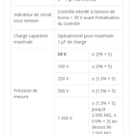
Contrôle interdit si tension de
Indicateur de circuit
borne > 30 V avant l’initialisation
sous tension
du contrôle
Charge capacitive
Opérationnel pour maximum
maximale
1 µF de charge
50 V
± (3% + 5)
100 V
± (3% + 5)
250 V
± (1,5% + 5)
Précision de
500 V
± (1,5% + 5)
mesure
± (1,5% + 5)
jusqu’à
2 000 MΩ, ±
1 000 V
(10% + 3) au-
dessus de
2 000 MΩ