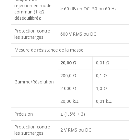
réjection en mode
> 60 dB en DC, 50 ou 60 Hz
commun (1 kΩ
déséquilibré):
Protection contre
600 V RMS ou DC
les surcharges
Mesure de résistance de la masse
20,00 Ω
0,01 Ω
200,0 Ω
0,1 Ω
Gamme/Résolution
2 000 Ω
1,0 Ω
20,00 kΩ
0,01 kΩ
Précision
± (1,5% + 3)
Protection contre
2 V RMS ou DC
les surcharges