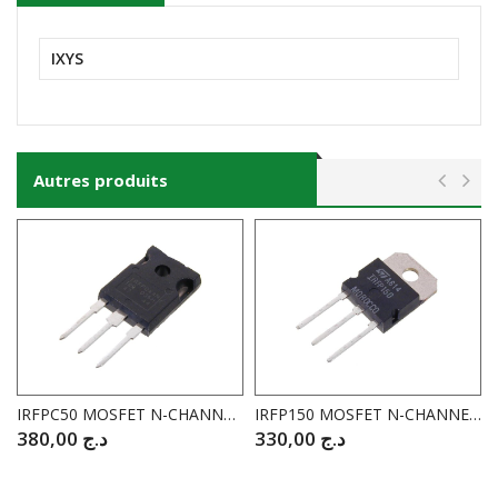
IXYS
Autres produits
IRFPC50 MOSFET N-CHANNEL 600V / 10A I.RECTIFIER
IRFP150 MOSFET N-CHANNEL 100V / 41A S.THOMSON
380,00
د.ج
330,00
د.ج