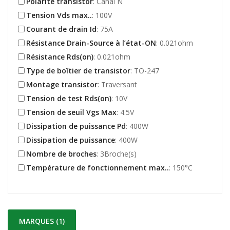
Polarité transistor
: Canal N
Tension Vds max..
: 100V
Courant de drain Id
: 75A
Résistance Drain-Source à l’état-ON
: 0.021ohm
Résistance Rds(on)
: 0.021ohm
Type de boîtier de transistor
: TO-247
Montage transistor
: Traversant
Tension de test Rds(on)
: 10V
Tension de seuil Vgs Max
: 4.5V
Dissipation de puissance Pd
: 400W
Dissipation de puissance
: 400W
Nombre de broches
: 3Broche(s)
Température de fonctionnement max..
: 150°C
MARQUES (1)