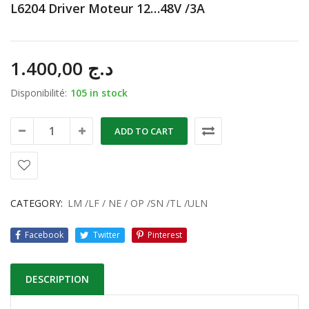
L6204 Driver Moteur 12…48V /3A
1.400,00
د.ج
Disponibilité:
105 in stock
ADD TO CART
CATEGORY:
LM /LF / NE / OP /SN /TL /ULN
Facebook
Twitter
Pinterest
DESCRIPTION