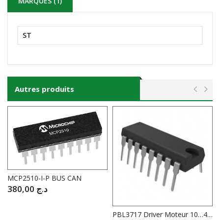
MARQUES (1)
ST
Autres produits
MCP2510-I-P BUS CAN
380,00
د.ج
PBL3717 Driver Moteur 10…46V / 1A