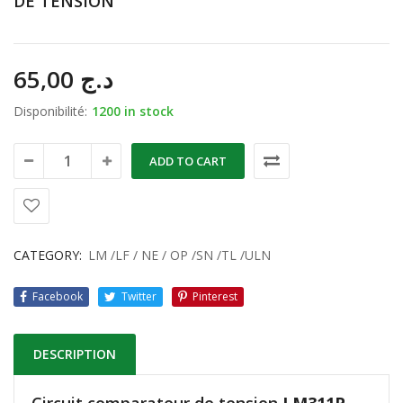
DE TENSION
65,00
د.ج
Disponibilité:
1200 in stock
ADD TO CART
CATEGORY:
LM /LF / NE / OP /SN /TL /ULN
Facebook
Twitter
Pinterest
DESCRIPTION