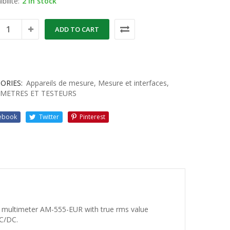
bilité:
2 in stock
ADD TO CART
ORIES:
Appareils de mesure
,
Mesure et interfaces
,
METRES ET TESTEURS
ebook
Twitter
Pinterest
l multimeter AM-555-EUR with true rms value
C/DC.