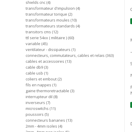
shields cnc
4
transformateur d'impulsion
4
transformateur torique
2
transformateurs moules
10
transformateurs standards
4
transitors cms
12
ttl serie 54xx ( militaire )
60
variable
45
ventilateur - dissipateurs
1
connecteurs, commutateurs, cables et relais
363
cables et accessoires
13
cable db9
3
cable usb
1
coliers et embout
2
fils en nappes
1
gaine thermoretractable
3
interrupteur dil
8
inverseurs
7
microswitchs
11
poussoirs
5
connecteurs bananes
13
2mm - 4mm isoles
4