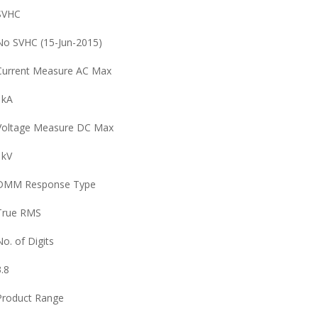
SVHC
No SVHC (15-Jun-2015)
Current Measure AC Max
1kA
Voltage Measure DC Max
1kV
DMM Response Type
True RMS
No. of Digits
3.8
Product Range