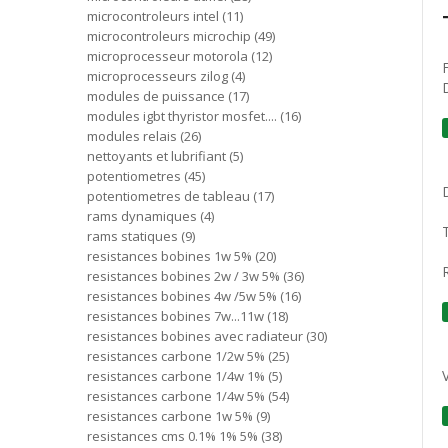
microcontroleurs intel
11
microcontroleurs microchip
49
microprocesseur motorola
12
microprocesseurs zilog
4
modules de puissance
17
modules igbt thyristor mosfet....
16
modules relais
26
nettoyants et lubrifiant
5
potentiometres
45
potentiometres de tableau
17
rams dynamiques
4
rams statiques
9
resistances bobines 1w 5%
20
resistances bobines 2w / 3w 5%
36
resistances bobines 4w /5w 5%
16
resistances bobines 7w...11w
18
resistances bobines avec radiateur
30
resistances carbone 1/2w 5%
25
resistances carbone 1/4w 1%
5
resistances carbone 1/4w 5%
54
resistances carbone 1w 5%
9
resistances cms 0.1% 1% 5%
38