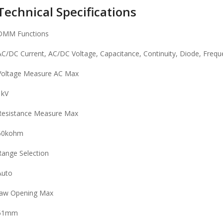
Technical Specifications
DMM Functions
AC/DC Current, AC/DC Voltage, Capacitance, Continuity, Diode, Freq
Voltage Measure AC Max
1kV
Resistance Measure Max
60kohm
Range Selection
Auto
Jaw Opening Max
51mm