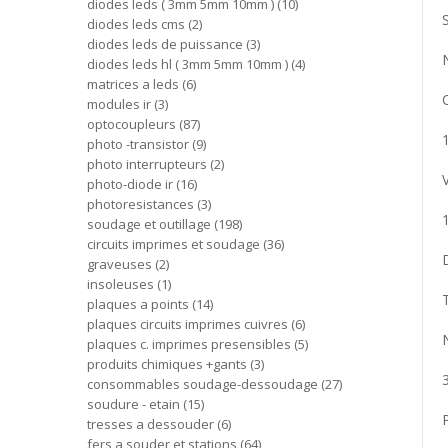
diodes leds ( 3mm 5mm 10mm )
10
diodes leds cms
2
diodes leds de puissance
3
diodes leds hl ( 3mm 5mm 10mm )
4
matrices a leds
6
modules ir
3
optocoupleurs
87
photo -transistor
9
photo interrupteurs
2
photo-diode ir
16
photoresistances
3
soudage et outillage
198
circuits imprimes et soudage
36
graveuses
2
insoleuses
1
plaques a points
14
plaques circuits imprimes cuivres
6
plaques c. imprimes presensibles
5
produits chimiques +gants
3
consommables soudage-dessoudage
27
soudure - etain
15
tresses a dessouder
6
fers a souder et stations
64