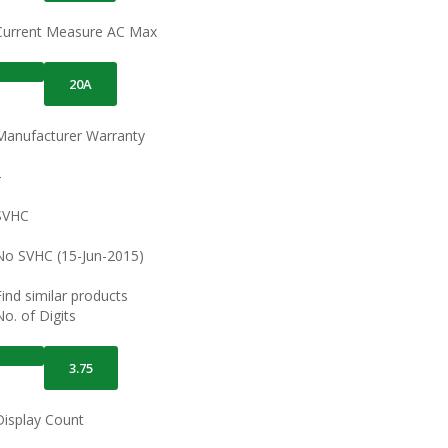
Current Measure AC Max
20A
Manufacturer Warranty
–
SVHC
No SVHC (15-Jun-2015)
Find similar products
No. of Digits
3.75
Display Count