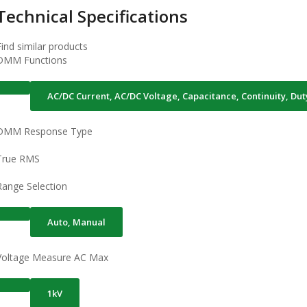
Technical Specifications
Find similar products
DMM Functions
AC/DC Current, AC/DC Voltage, Capacitance, Continuity, Du
DMM Response Type
True RMS
Range Selection
Auto, Manual
Voltage Measure AC Max
1kV