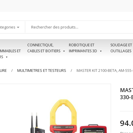
ategories
CONNECTIQUE,
ROBOTIQUE ET
SOUDAGE ET
MMABLES ET
CABLES ET BOITIERS
IMPRIMANTES 3D
OUTILLAGES
RS
SURE
MULTIMETRES ET TESTEURS
MASTER KIT 2100-BETA, AM-55
MAST
330