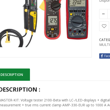
Disponi
CATEG
MULTI
Fac
DESCRIPTION
DESCRIPTION :
MASTER-KIT: Voltage tester 2100-Beta with LC-/LED-displays + digita
measurement + true rms current clamp AMP-330-EUR up to 1000 A A