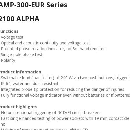
AMP-300-EUR Series
2100 ALPHA
Functions
• Voltage test
• Optical and acoustic continuity and voltage test
• Patented phase rotation indicator, no 3rd hand required
• Single-pole phase test
 Polarity
Product information
• Switchable load (load tester) of 240 W via two push buttons, trigge
• IP 64, water and dust-resistant
• Integrated probe-tip protection for reducing the danger of injuries
• Fully functional voltage indicator even without batteries or if batteri
Product highlights
• No unintentional triggering of RCD/FI circuit breakers
• Fast single-handed testing of power sockets with 19 mm contact cl
nit
• Lighting of measurement points via white LED