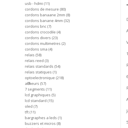
usb - hdmi
11
cordons de mesure
80
cordons banaane 2mm
8
cordons banane 4mm
32
cordons bnc
7
cordons crocodile
4
cordons divers
23
cordons multimetres
2
cordons sma
4
relais
58
relais reed
3
relais standards
54
relais statiques
1
optoelectronique
218
afficheurs
57
7 segments
11
lcd graphiques
5
lcd standard
15
oled
7
tft
11
bargraphes a leds
1
buzzers et micros
8