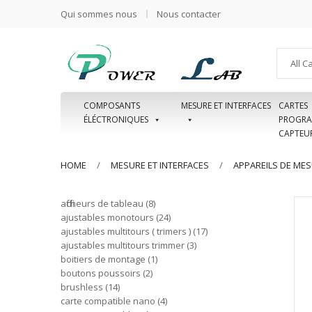
Qui sommes nous
Nous contacter
All C
COMPOSANTS
MESURE ET INTERFACES
CARTES
ÉLÉCTRONIQUES
PROGRA
CAPTEU
HOME
MESURE ET INTERFACES
APPAREILS DE ME
afficheurs de tableau
8
ajustables monotours
24
ajustables multitours ( trimers )
17
ajustables multitours trimmer
3
boitiers de montage
1
boutons poussoirs
2
brushless
14
carte compatible nano
4