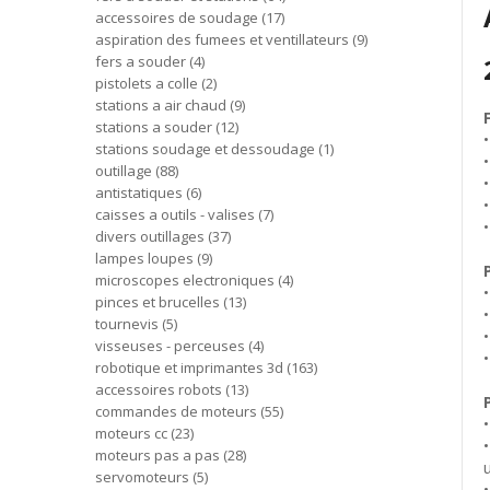
accessoires de soudage
17
aspiration des fumees et ventillateurs
9
fers a souder
4
pistolets a colle
2
stations a air chaud
9
stations a souder
12
stations soudage et dessoudage
1
outillage
88
antistatiques
6
caisses a outils - valises
7
•
divers outillages
37
lampes loupes
9
microscopes electroniques
4
pinces et brucelles
13
tournevis
5
visseuses - perceuses
4
robotique et imprimantes 3d
163
accessoires robots
13
commandes de moteurs
55
moteurs cc
23
moteurs pas a pas
28
u
servomoteurs
5