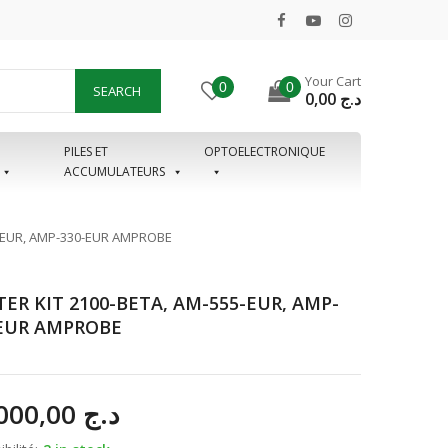
Your Cart
0
0
SEARCH
0,00
د.ج
PILES ET
OPTOELECTRONIQUE
ACCUMULATEURS
5-EUR, AMP-330-EUR AMPROBE
ER KIT 2100-BETA, AM-555-EUR, AMP-
-EUR AMPROBE
94.000,00
د.ج