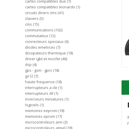
cartes compatibles due
1
cartes compatibles leonardo
1
circuits divers cms
41
claviers
5
cms
15
communications
102
commutateur
12
connecteurs speciaux
6
diodes emetrices
7
dissipateurs thermique
18
driver igbt et mosfet
46
dsp
4
gps - gsm - gprs
18
gx12
7
haute frequence
18
interrupteurs a cle
1
interrupteurs dil
1
inverseurs miniatures
1
logiciels
1
memoires eeprom
18
memoires eprom
17
microcontroleurs arm
3
microcontroleurs atmel
28