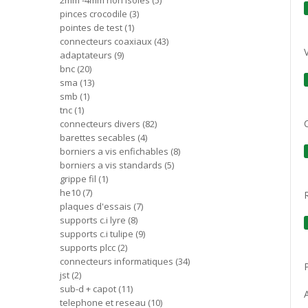
2mm -4mm non isoles
5
pinces crocodile
3
pointes de test
1
connecteurs coaxiaux
43
adaptateurs
9
bnc
20
sma
13
smb
1
tnc
1
connecteurs divers
82
barettes secables
4
borniers a vis enfichables
8
borniers a vis standards
5
grippe fil
1
he10
7
plaques d'essais
7
supports c.i lyre
8
supports c.i tulipe
9
supports plcc
2
connecteurs informatiques
34
jst
2
sub-d + capot
11
telephone et reseau
10