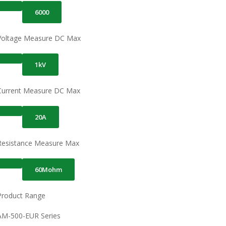
6000
Voltage Measure DC Max
1kV
Current Measure DC Max
20A
Resistance Measure Max
60Mohm
Product Range
AM-500-EUR Series