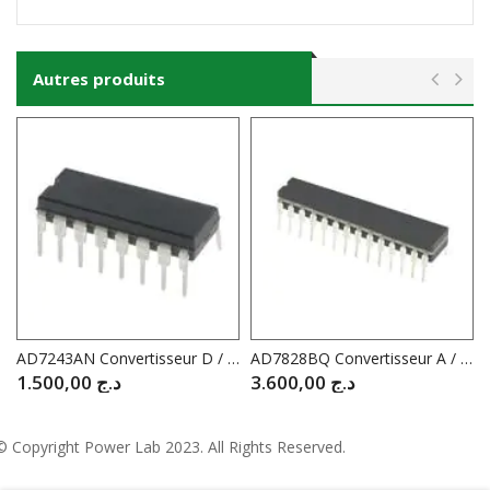
Autres produits
AD7243AN Convertisseur D / A 12 bit Serie
AD7828BQ Convertisseur A / D 8 bit // FLASH
1.500,00
د.ج
3.600,00
د.ج
© Copyright
Power Lab 2023
. All Rights Reserved.