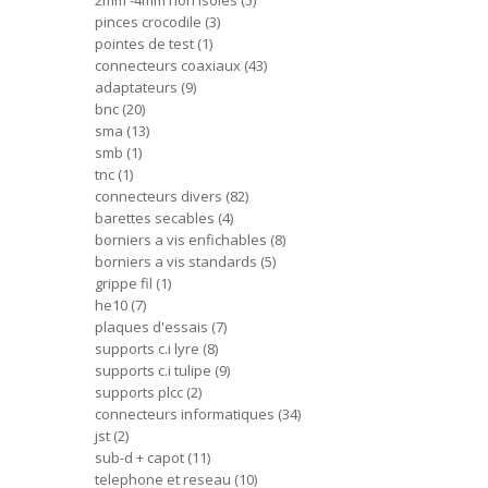
2mm -4mm non isoles
5
pinces crocodile
3
pointes de test
1
connecteurs coaxiaux
43
adaptateurs
9
bnc
20
sma
13
smb
1
tnc
1
connecteurs divers
82
barettes secables
4
borniers a vis enfichables
8
borniers a vis standards
5
grippe fil
1
he10
7
plaques d'essais
7
supports c.i lyre
8
supports c.i tulipe
9
supports plcc
2
connecteurs informatiques
34
jst
2
sub-d + capot
11
telephone et reseau
10