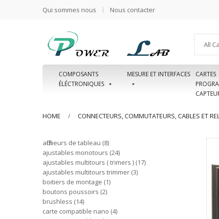
Qui sommes nous
Nous contacter
All C
COMPOSANTS
MESURE ET INTERFACES
CARTES
ÉLÉCTRONIQUES
PROGRA
CAPTEU
HOME
CONNECTEURS, COMMUTATEURS, CABLES ET REL
afficheurs de tableau
8
ajustables monotours
24
ajustables multitours ( trimers )
17
ajustables multitours trimmer
3
boitiers de montage
1
boutons poussoirs
2
brushless
14
carte compatible nano
4