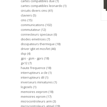
cartes compatibles due
1
cartes compatibles leonardo
1
circuits divers cms
41
claviers
5
cms
15
communications
102
commutateur
12
connecteurs speciaux
6
diodes emetrices
7
dissipateurs thermique
18
driver igbt et mosfet
46
dsp
4
gps - gsm - gprs
18
gx12
7
haute frequence
18
interrupteurs a cle
1
interrupteurs dil
1
inverseurs miniatures
1
logiciels
1
memoires eeprom
18
memoires eprom
17
microcontroleurs arm
3
microcontroleurs atmel
28