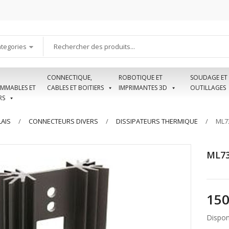
ategories
CONNECTIQUE,
ROBOTIQUE ET
SOUDAGE ET
MMABLES ET
CABLES ET BOITIERS
IMPRIMANTES 3D
OUTILLAGES
RS
AIS
CONNECTEURS DIVERS
DISSIPATEURS THERMIQUE
ML7
ML73
Disponi