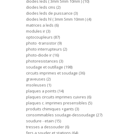
diodes leds ( 3mm 5mm 10mm )
10
diodes leds cms
2
diodes leds de puissance
3
diodes leds hl ( 3mm 5mm 10mm )
4
matrices a leds
6
modules ir
3
optocoupleurs
87
photo -transistor
9
photo interrupteurs
2
photo-diode ir
16
photoresistances
3
soudage et outillage
198
circuits imprimes et soudage
36
graveuses
2
insoleuses
1
plaques a points
14
plaques circuits imprimes cuivres
6
plaques c. imprimes presensibles
5
produits chimiques +gants
3
consommables soudage-dessoudage
27
soudure - etain
15
tresses a dessouder
6
fers a souder et stations
64