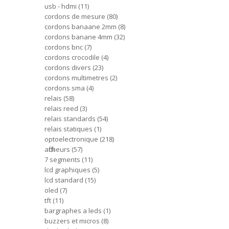
usb - hdmi
11
cordons de mesure
80
cordons banaane 2mm
8
cordons banane 4mm
32
cordons bnc
7
cordons crocodile
4
cordons divers
23
cordons multimetres
2
cordons sma
4
relais
58
relais reed
3
relais standards
54
relais statiques
1
optoelectronique
218
afficheurs
57
7 segments
11
lcd graphiques
5
lcd standard
15
oled
7
tft
11
bargraphes a leds
1
buzzers et micros
8