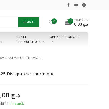
Your Cart
0
0
SEARCH
0,00
د.ج
PILES ET
OPTOELECTRONIQUE
ACCUMULATEURS
325 DISSIPATEUR THERMIQUE
25 Dissipateur thermique
150,00
د.ج
bilité:
in stock