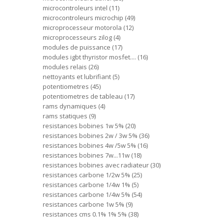
microcontroleurs intel
11
microcontroleurs microchip
49
microprocesseur motorola
12
microprocesseurs zilog
4
modules de puissance
17
modules igbt thyristor mosfet....
16
modules relais
26
nettoyants et lubrifiant
5
potentiometres
45
potentiometres de tableau
17
rams dynamiques
4
rams statiques
9
resistances bobines 1w 5%
20
resistances bobines 2w / 3w 5%
36
resistances bobines 4w /5w 5%
16
resistances bobines 7w...11w
18
resistances bobines avec radiateur
30
resistances carbone 1/2w 5%
25
resistances carbone 1/4w 1%
5
resistances carbone 1/4w 5%
54
resistances carbone 1w 5%
9
resistances cms 0.1% 1% 5%
38