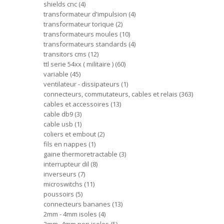
shields cnc
4
transformateur d'impulsion
4
transformateur torique
2
transformateurs moules
10
transformateurs standards
4
transitors cms
12
ttl serie 54xx ( militaire )
60
variable
45
ventilateur - dissipateurs
1
connecteurs, commutateurs, cables et relais
363
cables et accessoires
13
cable db9
3
cable usb
1
coliers et embout
2
fils en nappes
1
gaine thermoretractable
3
interrupteur dil
8
inverseurs
7
microswitchs
11
poussoirs
5
connecteurs bananes
13
2mm - 4mm isoles
4