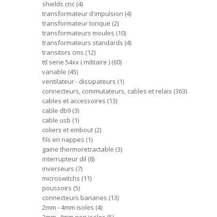
shields cnc
4
transformateur d'impulsion
4
transformateur torique
2
transformateurs moules
10
transformateurs standards
4
transitors cms
12
ttl serie 54xx ( militaire )
60
variable
45
ventilateur - dissipateurs
1
connecteurs, commutateurs, cables et relais
363
cables et accessoires
13
cable db9
3
cable usb
1
coliers et embout
2
fils en nappes
1
gaine thermoretractable
3
interrupteur dil
8
inverseurs
7
microswitchs
11
poussoirs
5
connecteurs bananes
13
2mm - 4mm isoles
4