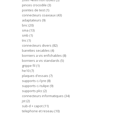
2mm -4mm non isoles
5
pinces crocodile
3
pointes de test
1
connecteurs coaxiaux
43
adaptateurs
9
bnc
20
sma
13
smb
1
tnc
1
connecteurs divers
82
barettes secables
4
borniers a vis enfichables
8
borniers a vis standards
5
grippe fil
1
he10
7
plaques d'essais
7
supports c.i lyre
8
supports c.i tulipe
9
supports plcc
2
connecteurs informatiques
34
jst
2
sub-d + capot
11
telephone et reseau
10