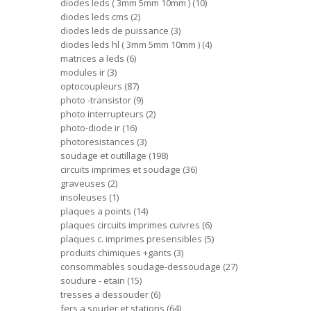
diodes leds ( 3mm 5mm 10mm )
10
diodes leds cms
2
diodes leds de puissance
3
diodes leds hl ( 3mm 5mm 10mm )
4
matrices a leds
6
modules ir
3
optocoupleurs
87
photo -transistor
9
photo interrupteurs
2
photo-diode ir
16
photoresistances
3
soudage et outillage
198
circuits imprimes et soudage
36
graveuses
2
insoleuses
1
plaques a points
14
plaques circuits imprimes cuivres
6
plaques c. imprimes presensibles
5
produits chimiques +gants
3
consommables soudage-dessoudage
27
soudure - etain
15
tresses a dessouder
6
fers a souder et stations
64