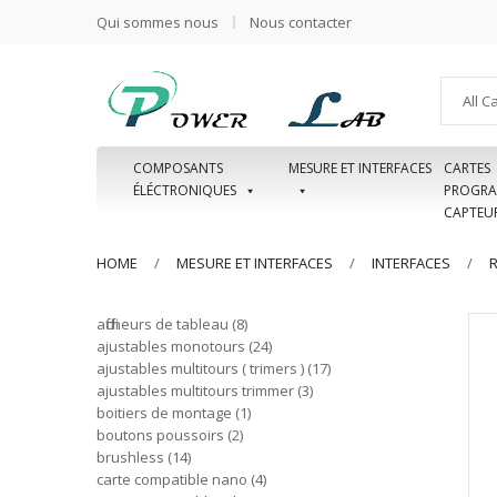
Qui sommes nous
Nous contacter
All C
COMPOSANTS
MESURE ET INTERFACES
CARTES
ÉLÉCTRONIQUES
PROGRA
CAPTEU
HOME
MESURE ET INTERFACES
INTERFACES
afficheurs de tableau
8
ajustables monotours
24
ajustables multitours ( trimers )
17
ajustables multitours trimmer
3
boitiers de montage
1
boutons poussoirs
2
brushless
14
carte compatible nano
4