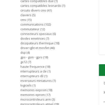
cartes compatibles due
1
cartes compatibles leonardo
1
circuits divers cms
41
claviers
5
cms
15
communications
102
commutateur
12
connecteurs speciaux
6
diodes emetrices
7
dissipateurs thermique
18
driver igbt et mosfet
46
dsp
4
gps - gsm - gprs
18
gx12
7
haute frequence
18
interrupteurs a cle
1
interrupteurs dil
1
inverseurs miniatures
1
logiciels
1
memoires eeprom
18
memoires eprom
17
microcontroleurs arm
3
microcontroleurs atmel
28