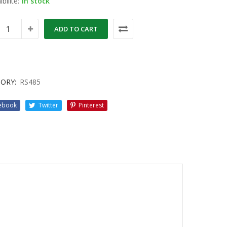
bilité:
in stock
ADD TO CART
ORY:
RS485
ebook
Twitter
Pinterest