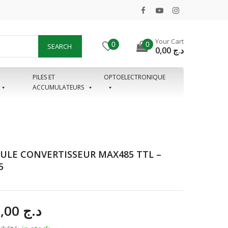
Your Cart
0
0
SEARCH
0,00
د.ج
PILES ET
OPTOELECTRONIQUE
ACCUMULATEURS
LE CONVERTISSEUR MAX485 TTL –
5
600,00
د.ج