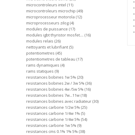
microcontroleurs intel
11
microcontroleurs microchip
49
microprocesseur motorola
12
microprocesseurs zilog
4
modules de puissance
17
modules igbt thyristor mosfet....
16
modules relais
26
nettoyants et lubrifiant
5
potentiometres
45
potentiometres de tableau
17
rams dynamiques
4
rams statiques
9
resistances bobines 1w 5%
20
resistances bobines 2w / 3w 5%
36
resistances bobines 4w /5w 5%
16
resistances bobines 7w...11w
18
resistances bobines avec radiateur
30
resistances carbone 1/2w 5%
25
resistances carbone 1/4w 1%
5
resistances carbone 1/4w 5%
54
resistances carbone 1w 5%
9
resistances cms 0.1% 1% 5%
38