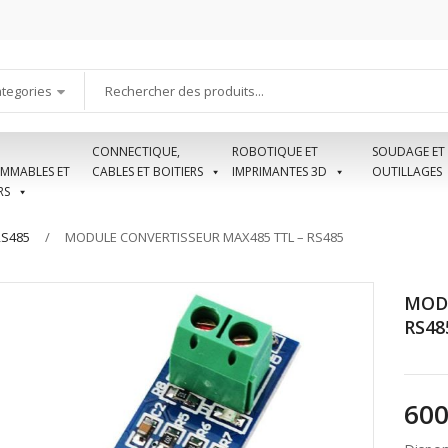
ategories
CONNECTIQUE,
ROBOTIQUE ET
SOUDAGE ET
MMABLES ET
CABLES ET BOITIERS
IMPRIMANTES 3D
OUTILLAGES
RS
RS485
MODULE CONVERTISSEUR MAX485 TTL – RS485
MODU
RS48