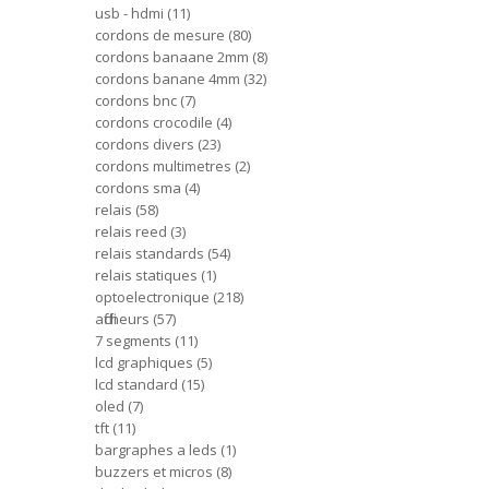
usb - hdmi
11
cordons de mesure
80
cordons banaane 2mm
8
cordons banane 4mm
32
cordons bnc
7
cordons crocodile
4
cordons divers
23
cordons multimetres
2
cordons sma
4
relais
58
relais reed
3
relais standards
54
relais statiques
1
optoelectronique
218
afficheurs
57
7 segments
11
lcd graphiques
5
lcd standard
15
oled
7
tft
11
bargraphes a leds
1
buzzers et micros
8