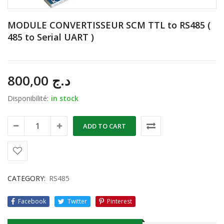
MODULE CONVERTISSEUR SCM TTL to RS485 (
485 to Serial UART )
800,00
د.ج
Disponibilité:
in stock
ADD TO CART
CATEGORY:
RS485
Facebook
Twitter
Pinterest