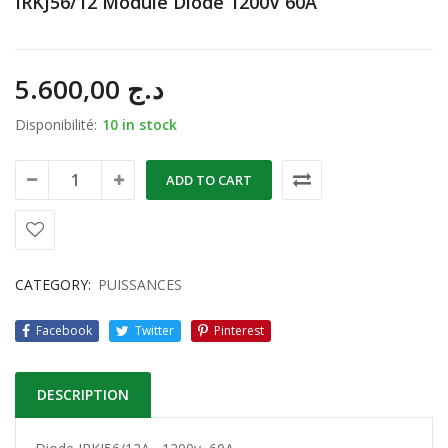
IRKJ56/12 Module Diode 1200V 60A
5.600,00
د.ج
Disponibilité:
10 in stock
ADD TO CART
CATEGORY:
PUISSANCES
Facebook
Twitter
Pinterest
DESCRIPTION