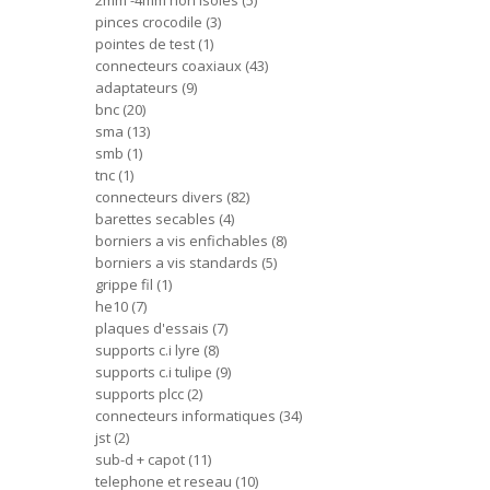
2mm -4mm non isoles
5
pinces crocodile
3
pointes de test
1
connecteurs coaxiaux
43
adaptateurs
9
bnc
20
sma
13
smb
1
tnc
1
connecteurs divers
82
barettes secables
4
borniers a vis enfichables
8
borniers a vis standards
5
grippe fil
1
he10
7
plaques d'essais
7
supports c.i lyre
8
supports c.i tulipe
9
supports plcc
2
connecteurs informatiques
34
jst
2
sub-d + capot
11
telephone et reseau
10