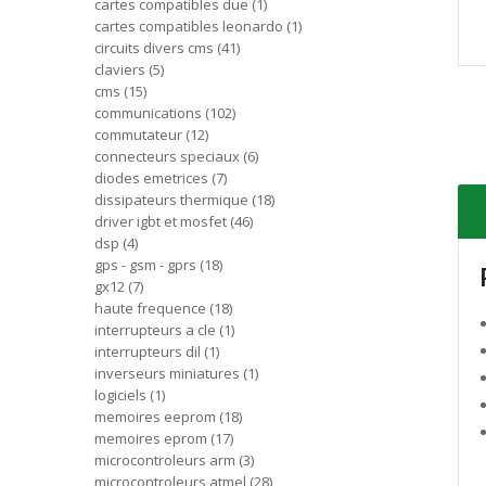
cartes compatibles due
1
cartes compatibles leonardo
1
circuits divers cms
41
claviers
5
cms
15
communications
102
commutateur
12
connecteurs speciaux
6
diodes emetrices
7
dissipateurs thermique
18
driver igbt et mosfet
46
dsp
4
gps - gsm - gprs
18
gx12
7
haute frequence
18
interrupteurs a cle
1
interrupteurs dil
1
inverseurs miniatures
1
logiciels
1
memoires eeprom
18
memoires eprom
17
microcontroleurs arm
3
microcontroleurs atmel
28