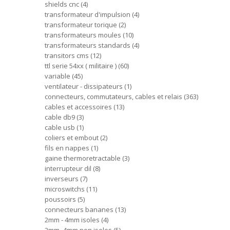
shields cnc
4
transformateur d'impulsion
4
transformateur torique
2
transformateurs moules
10
transformateurs standards
4
transitors cms
12
ttl serie 54xx ( militaire )
60
variable
45
ventilateur - dissipateurs
1
connecteurs, commutateurs, cables et relais
363
cables et accessoires
13
cable db9
3
cable usb
1
coliers et embout
2
fils en nappes
1
gaine thermoretractable
3
interrupteur dil
8
inverseurs
7
microswitchs
11
poussoirs
5
connecteurs bananes
13
2mm - 4mm isoles
4