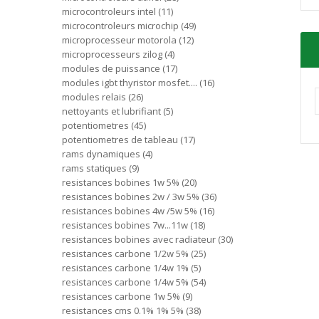
microcontroleurs intel
11
microcontroleurs microchip
49
microprocesseur motorola
12
microprocesseurs zilog
4
modules de puissance
17
modules igbt thyristor mosfet....
16
modules relais
26
nettoyants et lubrifiant
5
potentiometres
45
potentiometres de tableau
17
rams dynamiques
4
rams statiques
9
resistances bobines 1w 5%
20
resistances bobines 2w / 3w 5%
36
resistances bobines 4w /5w 5%
16
resistances bobines 7w...11w
18
resistances bobines avec radiateur
30
resistances carbone 1/2w 5%
25
resistances carbone 1/4w 1%
5
resistances carbone 1/4w 5%
54
resistances carbone 1w 5%
9
resistances cms 0.1% 1% 5%
38