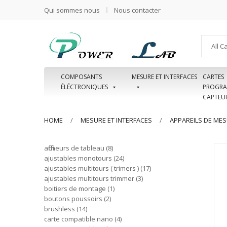
Qui sommes nous
Nous contacter
All C
COMPOSANTS
MESURE ET INTERFACES
CARTES
ÉLÉCTRONIQUES
PROGRA
CAPTEU
HOME
MESURE ET INTERFACES
APPAREILS DE ME
afficheurs de tableau
8
ajustables monotours
24
ajustables multitours ( trimers )
17
ajustables multitours trimmer
3
boitiers de montage
1
boutons poussoirs
2
brushless
14
carte compatible nano
4