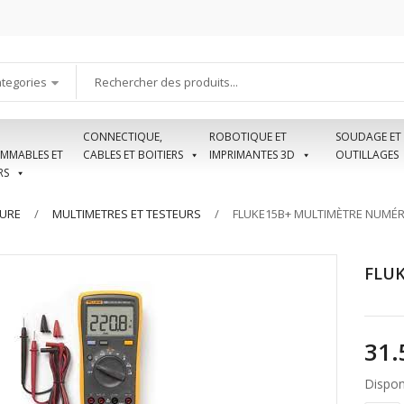
ategories
CONNECTIQUE,
ROBOTIQUE ET
SOUDAGE ET
MMABLES ET
CABLES ET BOITIERS
IMPRIMANTES 3D
OUTILLAGES
RS
SURE
MULTIMETRES ET TESTEURS
FLUKE15B+ MULTIMÈTRE NUMÉR
FLUK
Disponi