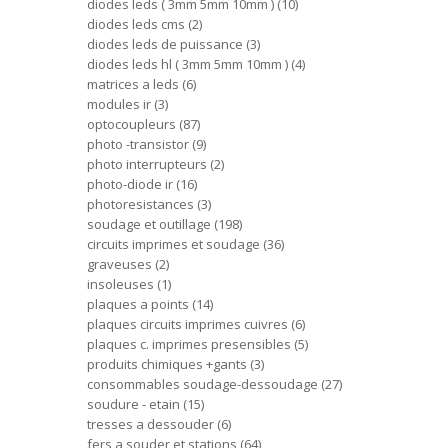
diodes leds ( 3mm 5mm 10mm )
10
diodes leds cms
2
diodes leds de puissance
3
diodes leds hl ( 3mm 5mm 10mm )
4
matrices a leds
6
modules ir
3
optocoupleurs
87
photo -transistor
9
photo interrupteurs
2
photo-diode ir
16
photoresistances
3
soudage et outillage
198
circuits imprimes et soudage
36
graveuses
2
insoleuses
1
plaques a points
14
plaques circuits imprimes cuivres
6
plaques c. imprimes presensibles
5
produits chimiques +gants
3
consommables soudage-dessoudage
27
soudure - etain
15
tresses a dessouder
6
fers a souder et stations
64