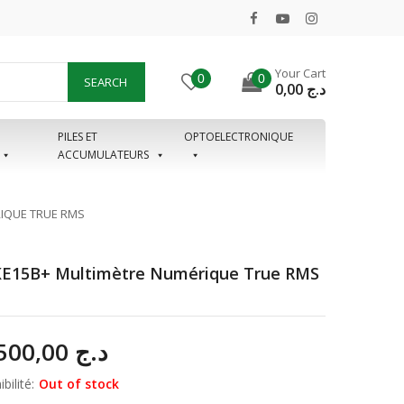
Your Cart
0
0
SEARCH
0,00
د.ج
PILES ET
OPTOELECTRONIQUE
ACCUMULATEURS
IQUE TRUE RMS
E15B+ Multimètre Numérique True RMS
31.500,00
د.ج
bilité:
Out of stock