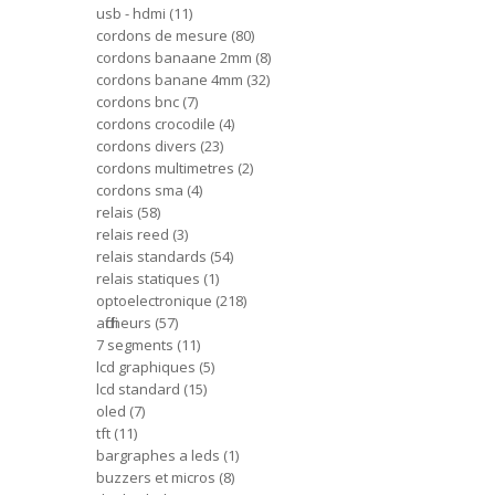
usb - hdmi
11
cordons de mesure
80
cordons banaane 2mm
8
cordons banane 4mm
32
cordons bnc
7
cordons crocodile
4
cordons divers
23
cordons multimetres
2
cordons sma
4
relais
58
relais reed
3
relais standards
54
relais statiques
1
optoelectronique
218
afficheurs
57
7 segments
11
lcd graphiques
5
lcd standard
15
oled
7
tft
11
bargraphes a leds
1
buzzers et micros
8