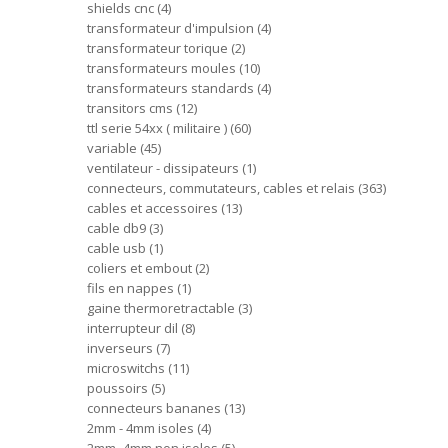
shields cnc
4
transformateur d'impulsion
4
transformateur torique
2
transformateurs moules
10
transformateurs standards
4
transitors cms
12
ttl serie 54xx ( militaire )
60
variable
45
ventilateur - dissipateurs
1
connecteurs, commutateurs, cables et relais
363
cables et accessoires
13
cable db9
3
cable usb
1
coliers et embout
2
fils en nappes
1
gaine thermoretractable
3
interrupteur dil
8
inverseurs
7
microswitchs
11
poussoirs
5
connecteurs bananes
13
2mm - 4mm isoles
4