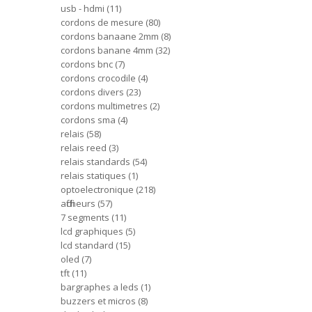
usb - hdmi
11
cordons de mesure
80
cordons banaane 2mm
8
cordons banane 4mm
32
cordons bnc
7
cordons crocodile
4
cordons divers
23
cordons multimetres
2
cordons sma
4
relais
58
relais reed
3
relais standards
54
relais statiques
1
optoelectronique
218
afficheurs
57
7 segments
11
lcd graphiques
5
lcd standard
15
oled
7
tft
11
bargraphes a leds
1
buzzers et micros
8