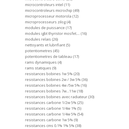
microcontroleurs intel
11
microcontroleurs microchip
49
microprocesseur motorola
12
microprocesseurs zilog
4
modules de puissance
17
modules igbt thyristor mosfet....
16
modules relais
26
nettoyants et lubrifiant
5
potentiometres
45
potentiometres de tableau
17
rams dynamiques
4
rams statiques
9
resistances bobines 1w 5%
20
resistances bobines 2w / 3w 5%
36
resistances bobines 4w /5w 5%
16
resistances bobines 7w...11w
18
resistances bobines avec radiateur
30
resistances carbone 1/2w 5%
25
resistances carbone 1/4w 1%
5
resistances carbone 1/4w 5%
54
resistances carbone 1w 5%
9
resistances cms 0.1% 1% 5%
38