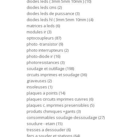
diodes leds ( 3mm 5mm 10mm )
10
diodes leds cms
2
diodes leds de puissance
3
diodes leds hl ( 3mm 5mm 10mm )
4
matrices a leds
6
modules ir
3
optocoupleurs
87
photo -transistor
9
photo interrupteurs
2
photo-diode ir
16
photoresistances
3
soudage et outillage
198
circuits imprimes et soudage
36
graveuses
2
insoleuses
1
plaques a points
14
plaques circuits imprimes cuivres
6
plaques c. imprimes presensibles
5
produits chimiques +gants
3
consommables soudage-dessoudage
27
soudure - etain
15
tresses a dessouder
6
fers a souder et stations
64