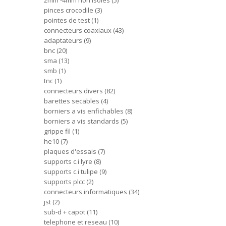
2mm -4mm non isoles
5
pinces crocodile
3
pointes de test
1
connecteurs coaxiaux
43
adaptateurs
9
bnc
20
sma
13
smb
1
tnc
1
connecteurs divers
82
barettes secables
4
borniers a vis enfichables
8
borniers a vis standards
5
grippe fil
1
he10
7
plaques d'essais
7
supports c.i lyre
8
supports c.i tulipe
9
supports plcc
2
connecteurs informatiques
34
jst
2
sub-d + capot
11
telephone et reseau
10