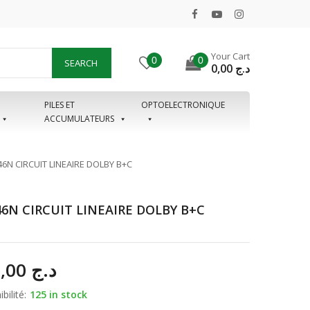
Your Cart
0
0
SEARCH
0,00
د.ج
PILES ET
OPTOELECTRONIQUE
ACCUMULATEURS
6N CIRCUIT LINEAIRE DOLBY B+C
6N CIRCUIT LINEAIRE DOLBY B+C
180,00
د.ج
bilité:
125 in stock