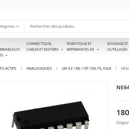
ategories
CONNECTIQUE,
ROBOTIQUE ET
SOUDAGE ET
MMABLES ET
CABLES ET BOITIERS
IMPRIMANTES 3D
OUTILLAGES
RS
S ACTIFS
ANALOGIQUES
LM /LF / NE / OP /SN /TL /ULN
NE64
NE64
Disponi