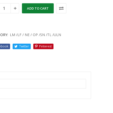
ADD TO CART
ORY:
LM /LF / NE / OP /SN /TL /ULN
ebook
Twitter
Pinterest