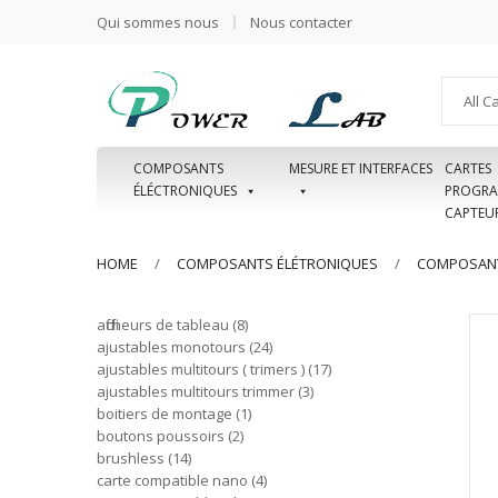
Qui sommes nous
Nous contacter
All C
COMPOSANTS
MESURE ET INTERFACES
CARTES
ÉLÉCTRONIQUES
PROGRA
CAPTEU
HOME
COMPOSANTS ÉLÉTRONIQUES
COMPOSANT
afficheurs de tableau
8
ajustables monotours
24
ajustables multitours ( trimers )
17
ajustables multitours trimmer
3
boitiers de montage
1
boutons poussoirs
2
brushless
14
carte compatible nano
4