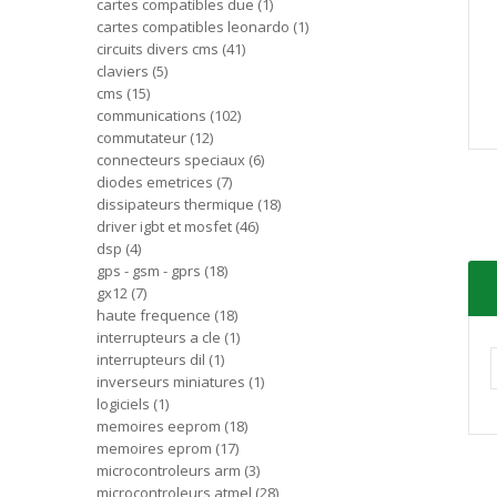
cartes compatibles due
1
cartes compatibles leonardo
1
circuits divers cms
41
claviers
5
cms
15
communications
102
commutateur
12
connecteurs speciaux
6
diodes emetrices
7
dissipateurs thermique
18
driver igbt et mosfet
46
dsp
4
gps - gsm - gprs
18
gx12
7
haute frequence
18
interrupteurs a cle
1
interrupteurs dil
1
inverseurs miniatures
1
logiciels
1
memoires eeprom
18
memoires eprom
17
microcontroleurs arm
3
microcontroleurs atmel
28