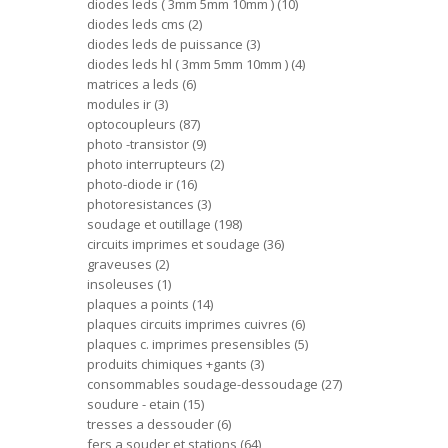
diodes leds ( 3mm 5mm 10mm )
10
diodes leds cms
2
diodes leds de puissance
3
diodes leds hl ( 3mm 5mm 10mm )
4
matrices a leds
6
modules ir
3
optocoupleurs
87
photo -transistor
9
photo interrupteurs
2
photo-diode ir
16
photoresistances
3
soudage et outillage
198
circuits imprimes et soudage
36
graveuses
2
insoleuses
1
plaques a points
14
plaques circuits imprimes cuivres
6
plaques c. imprimes presensibles
5
produits chimiques +gants
3
consommables soudage-dessoudage
27
soudure - etain
15
tresses a dessouder
6
fers a souder et stations
64