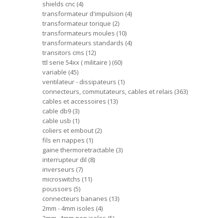
shields cnc
4
transformateur d'impulsion
4
transformateur torique
2
transformateurs moules
10
transformateurs standards
4
transitors cms
12
ttl serie 54xx ( militaire )
60
variable
45
ventilateur - dissipateurs
1
connecteurs, commutateurs, cables et relais
363
cables et accessoires
13
cable db9
3
cable usb
1
coliers et embout
2
fils en nappes
1
gaine thermoretractable
3
interrupteur dil
8
inverseurs
7
microswitchs
11
poussoirs
5
connecteurs bananes
13
2mm - 4mm isoles
4