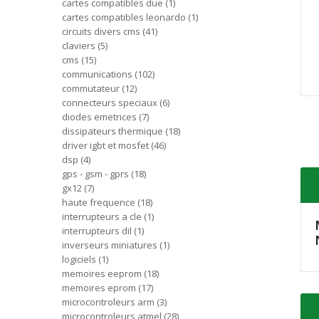
cartes compatibles due
1
cartes compatibles leonardo
1
circuits divers cms
41
claviers
5
cms
15
communications
102
commutateur
12
connecteurs speciaux
6
diodes emetrices
7
dissipateurs thermique
18
driver igbt et mosfet
46
dsp
4
gps - gsm - gprs
18
gx12
7
haute frequence
18
interrupteurs a cle
1
interrupteurs dil
1
inverseurs miniatures
1
logiciels
1
memoires eeprom
18
memoires eprom
17
microcontroleurs arm
3
microcontroleurs atmel
28