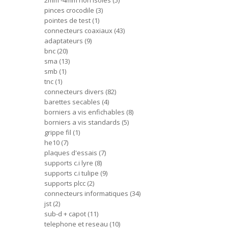
2mm -4mm non isoles
5
pinces crocodile
3
pointes de test
1
connecteurs coaxiaux
43
adaptateurs
9
bnc
20
sma
13
smb
1
tnc
1
connecteurs divers
82
barettes secables
4
borniers a vis enfichables
8
borniers a vis standards
5
grippe fil
1
he10
7
plaques d'essais
7
supports c.i lyre
8
supports c.i tulipe
9
supports plcc
2
connecteurs informatiques
34
jst
2
sub-d + capot
11
telephone et reseau
10