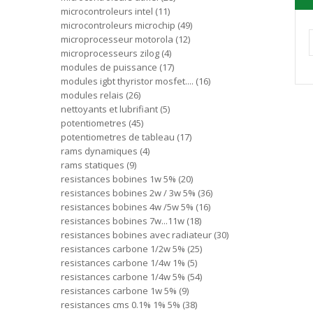
microcontroleurs intel
11
microcontroleurs microchip
49
microprocesseur motorola
12
microprocesseurs zilog
4
modules de puissance
17
modules igbt thyristor mosfet....
16
modules relais
26
nettoyants et lubrifiant
5
potentiometres
45
potentiometres de tableau
17
rams dynamiques
4
rams statiques
9
resistances bobines 1w 5%
20
resistances bobines 2w / 3w 5%
36
resistances bobines 4w /5w 5%
16
resistances bobines 7w...11w
18
resistances bobines avec radiateur
30
resistances carbone 1/2w 5%
25
resistances carbone 1/4w 1%
5
resistances carbone 1/4w 5%
54
resistances carbone 1w 5%
9
resistances cms 0.1% 1% 5%
38