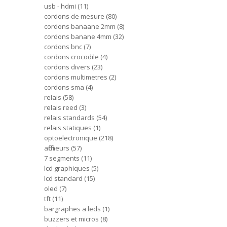
usb - hdmi
11
cordons de mesure
80
cordons banaane 2mm
8
cordons banane 4mm
32
cordons bnc
7
cordons crocodile
4
cordons divers
23
cordons multimetres
2
cordons sma
4
relais
58
relais reed
3
relais standards
54
relais statiques
1
optoelectronique
218
afficheurs
57
7 segments
11
lcd graphiques
5
lcd standard
15
oled
7
tft
11
bargraphes a leds
1
buzzers et micros
8