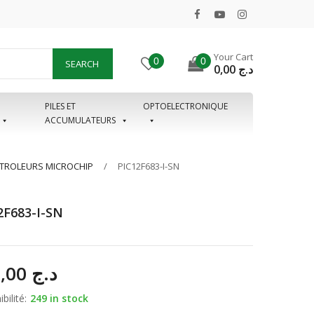
Your Cart
0
0
SEARCH
0,00
د.ج
PILES ET
OPTOELECTRONIQUE
ACCUMULATEURS
TROLEURS MICROCHIP
PIC12F683-I-SN
2F683-I-SN
380,00
د.ج
bilité:
249 in stock