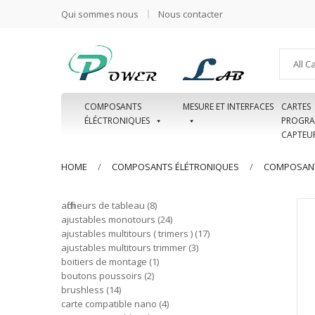
Qui sommes nous
Nous contacter
All C
COMPOSANTS
MESURE ET INTERFACES
CARTES
ÉLÉCTRONIQUES
PROGRA
CAPTEU
HOME
COMPOSANTS ÉLÉTRONIQUES
COMPOSANT
afficheurs de tableau
8
ajustables monotours
24
ajustables multitours ( trimers )
17
ajustables multitours trimmer
3
boitiers de montage
1
boutons poussoirs
2
brushless
14
carte compatible nano
4