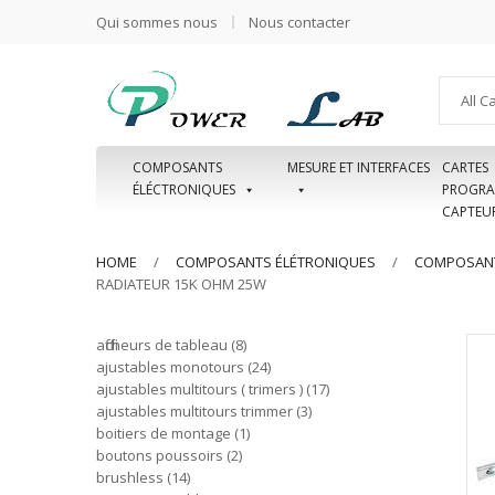
Qui sommes nous
Nous contacter
All C
COMPOSANTS
MESURE ET INTERFACES
CARTES
ÉLÉCTRONIQUES
PROGRA
CAPTEU
HOME
COMPOSANTS ÉLÉTRONIQUES
COMPOSANT
RADIATEUR 15K OHM 25W
afficheurs de tableau
8
ajustables monotours
24
ajustables multitours ( trimers )
17
ajustables multitours trimmer
3
boitiers de montage
1
boutons poussoirs
2
brushless
14