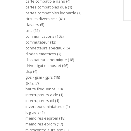
carte compatible nano
4
cartes compatibles due
1
cartes compatibles leonardo
1
circuits divers cms
41
claviers
5
cms
15
communications
102
commutateur
12
connecteurs speciaux
6
diodes emetrices
7
dissipateurs thermique
18
driver igbt et mosfet
46
dsp
4
gps - gsm - gprs
18
gx12
7
haute frequence
18
interrupteurs a cle
1
interrupteurs dil
1
inverseurs miniatures
1
logiciels
1
memoires eeprom
18
memoires eprom
17
microcontroleurs arm
3