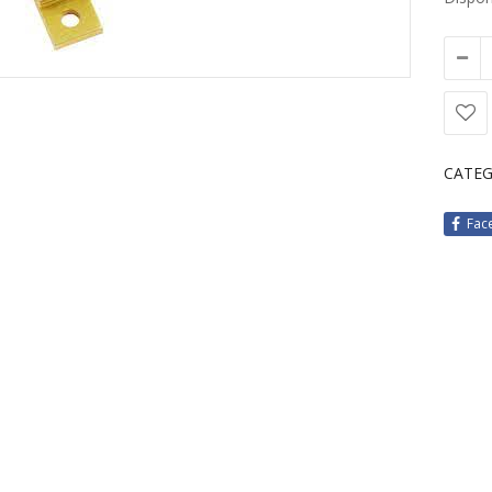
CATEG
Fac