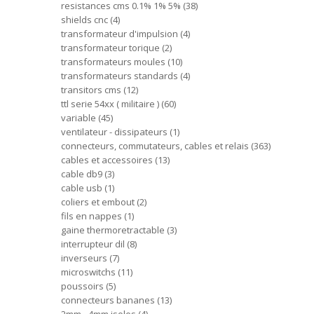
resistances cms 0.1% 1% 5%
38
shields cnc
4
transformateur d'impulsion
4
transformateur torique
2
transformateurs moules
10
transformateurs standards
4
transitors cms
12
ttl serie 54xx ( militaire )
60
variable
45
ventilateur - dissipateurs
1
connecteurs, commutateurs, cables et relais
363
cables et accessoires
13
cable db9
3
cable usb
1
coliers et embout
2
fils en nappes
1
gaine thermoretractable
3
interrupteur dil
8
inverseurs
7
microswitchs
11
poussoirs
5
connecteurs bananes
13