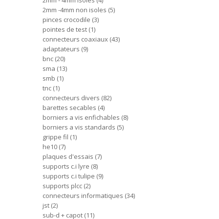
2mm - 4mm isoles
4
2mm -4mm non isoles
5
pinces crocodile
3
pointes de test
1
connecteurs coaxiaux
43
adaptateurs
9
bnc
20
sma
13
smb
1
tnc
1
connecteurs divers
82
barettes secables
4
borniers a vis enfichables
8
borniers a vis standards
5
grippe fil
1
he10
7
plaques d'essais
7
supports c.i lyre
8
supports c.i tulipe
9
supports plcc
2
connecteurs informatiques
34
jst
2
sub-d + capot
11