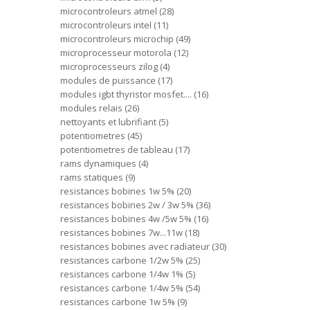
microcontroleurs atmel
28
microcontroleurs intel
11
microcontroleurs microchip
49
microprocesseur motorola
12
microprocesseurs zilog
4
modules de puissance
17
modules igbt thyristor mosfet....
16
modules relais
26
nettoyants et lubrifiant
5
potentiometres
45
potentiometres de tableau
17
rams dynamiques
4
rams statiques
9
resistances bobines 1w 5%
20
resistances bobines 2w / 3w 5%
36
resistances bobines 4w /5w 5%
16
resistances bobines 7w...11w
18
resistances bobines avec radiateur
30
resistances carbone 1/2w 5%
25
resistances carbone 1/4w 1%
5
resistances carbone 1/4w 5%
54
resistances carbone 1w 5%
9