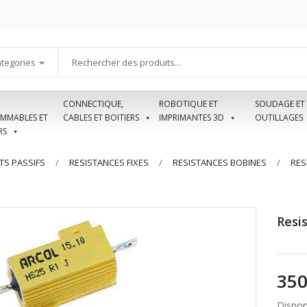
ategories
CONNECTIQUE,
ROBOTIQUE ET
SOUDAGE ET
MMABLES ET
CABLES ET BOITIERS
IMPRIMANTES 3D
OUTILLAGES
RS
S PASSIFS
RESISTANCES FIXES
RESISTANCES BOBINES
RES
Resi
Disponi