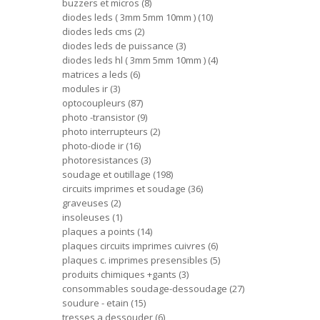
buzzers et micros
8
diodes leds ( 3mm 5mm 10mm )
10
diodes leds cms
2
diodes leds de puissance
3
diodes leds hl ( 3mm 5mm 10mm )
4
matrices a leds
6
modules ir
3
optocoupleurs
87
photo -transistor
9
photo interrupteurs
2
photo-diode ir
16
photoresistances
3
soudage et outillage
198
circuits imprimes et soudage
36
graveuses
2
insoleuses
1
plaques a points
14
plaques circuits imprimes cuivres
6
plaques c. imprimes presensibles
5
produits chimiques +gants
3
consommables soudage-dessoudage
27
soudure - etain
15
tresses a dessouder
6