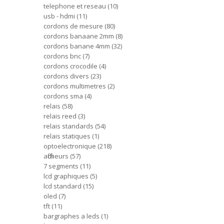
telephone et reseau
10
usb - hdmi
11
cordons de mesure
80
cordons banaane 2mm
8
cordons banane 4mm
32
cordons bnc
7
cordons crocodile
4
cordons divers
23
cordons multimetres
2
cordons sma
4
relais
58
relais reed
3
relais standards
54
relais statiques
1
optoelectronique
218
afficheurs
57
7 segments
11
lcd graphiques
5
lcd standard
15
oled
7
tft
11
bargraphes a leds
1