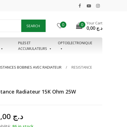
Your Cart
0
0
SEARCH
0,00
د.ج
PILES ET
OPTOELECTRONIQUE
ACCUMULATEURS
ISTANCES BOBINES AVEC RADIATEUR
RESISTANCE
stance Radiateur 15K Ohm 25W
350,00
د.ج
bilité:
86 in stock